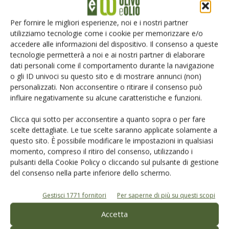
Iscriviti alle nostre newsletter
Per fornire le migliori esperienze, noi e i nostri partner
utilizziamo tecnologie come i cookie per memorizzare e/o
accedere alle informazioni del dispositivo. Il consenso a queste
tecnologie permetterà a noi e ai nostri partner di elaborare
dati personali come il comportamento durante la navigazione
o gli ID univoci su questo sito e di mostrare annunci (non)
personalizzati. Non acconsentire o ritirare il consenso può
influire negativamente su alcune caratteristiche e funzioni.
Clicca qui sotto per acconsentire a quanto sopra o per fare
scelte dettagliate. Le tue scelte saranno applicate solamente a
questo sito. È possibile modificare le impostazioni in qualsiasi
momento, compreso il ritiro del consenso, utilizzando i
pulsanti della Cookie Policy o cliccando sul pulsante di gestione
del consenso nella parte inferiore dello schermo.
© Tecniche Nuove Spa. Tutti i diritti riservati. Sede legale Via Eritrea 21 -
20157 Milano | Codice fiscale, Partita IVA e Iscrizione al Registro delle
imprese di Milano: 00753480151
Gestisci 1771 fornitori
Per saperne di più su questi scopi
Registrazione Tribunale di Milano n. 69 del 05/03/2014. Precedentemente
registrata presso il tribunale di Bologna n. 6776 del 04/03/1998
Accetta
ROC "Poste italiane Spa - sped. A.P. - DL 353/2003 conv. L. 46/2004, art. 1c.1: