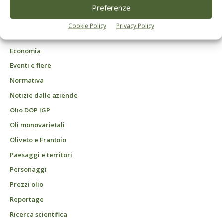
DCB Milano" Roc n. 24344 del 11 marzo 2014
Preferenze
Agrofarmaci – Difesa
Cookie Policy
Privacy Policy
Attualità
Economia
Eventi e fiere
Normativa
Notizie dalle aziende
Olio DOP IGP
Oli monovarietali
Oliveto e Frantoio
Paesaggi e territori
Personaggi
Prezzi olio
Reportage
Ricerca scientifica