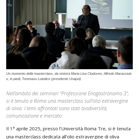
Un momento della masterclass, da sinistra Maria Lisa Clodoveo, Alfredo Marasciulo
e, in piedi, Tommaso Loiodice (presidente Unapol).
Nell’ambito dei seminari “Professione Enogastronomo 3”,
si è tenuto a Roma una masterclass sull’olio extravergine
di oliva. I temi affrontati sono stati biodiversità,
comunicazione e mercato
Il 1° aprile 2025, presso l’Università Roma Tre, si è tenuta
una masterclass dedicata all’olio extravergine di oliva