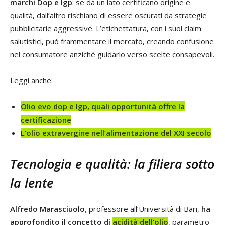
marchi Dop e Igp
: se da un lato certificano origine e
qualità, dall’altro rischiano di essere oscurati da strategie
pubblicitarie aggressive. L’etichettatura, con i suoi claim
salutistici, può frammentare il mercato, creando confusione
nel consumatore anziché guidarlo verso scelte consapevoli.
Leggi anche:
Olio evo dop e Igp, quali opportunità offre la
certificazione
L’olio extravergine nell’alimentazione del XXI secolo
Tecnologia e qualità: la filiera sotto
la lente
Alfredo Marasciuolo
, professore all’Università di Bari,
ha
approfondito il concetto di
acidità dell’olio
, parametro