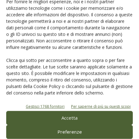
Per fornire le migliori esperienze, noi e i nostri partner
commercializzabile in Europa e negli altri
utilizziamo tecnologie come i cookie per memorizzare e/o
continenti.
accedere alle informazioni del dispositivo. Il consenso a queste
Risposta
tecnologie permetterà a noi e ai nostri partner di elaborare
dati personali come il comportamento durante la navigazione
o gli ID univoci su questo sito e di mostrare annunci (non)
LASCIA UN COMMENTO
personalizzati. Non acconsentire o ritirare il consenso può
influire negativamente su alcune caratteristiche e funzioni.
Clicca qui sotto per acconsentire a quanto sopra o per fare
scelte dettagliate. Le tue scelte saranno applicate solamente a
questo sito. È possibile modificare le impostazioni in qualsiasi
momento, compreso il ritiro del consenso, utilizzando i
pulsanti della Cookie Policy o cliccando sul pulsante di gestione
del consenso nella parte inferiore dello schermo.
Gestisci 1768 fornitori
Per saperne di più su questi scopi
Accetta
Preferenze