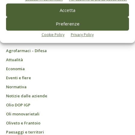
© Tecniche Nuove Spa. Tutti i diritti riservati. Sede legale Via Eritrea 21 -
Accetta
20157 Milano | Codice fiscale, Partita IVA e Iscrizione al Registro delle
imprese di Milano: 00753480151
Preferenze
Registrazione Tribunale di Milano n. 69 del 05/03/2014. Precedentemente
registrata presso il tribunale di Bologna n. 6776 del 04/03/1998
ROC "Poste italiane Spa - sped. A.P. - DL 353/2003 conv. L. 46/2004, art. 1c.1:
Cookie Policy
Privacy Policy
DCB Milano" Roc n. 24344 del 11 marzo 2014
Agrofarmaci – Difesa
Attualità
Economia
Eventi e fiere
Normativa
Notizie dalle aziende
Olio DOP IGP
Oli monovarietali
Oliveto e Frantoio
Paesaggi e territori