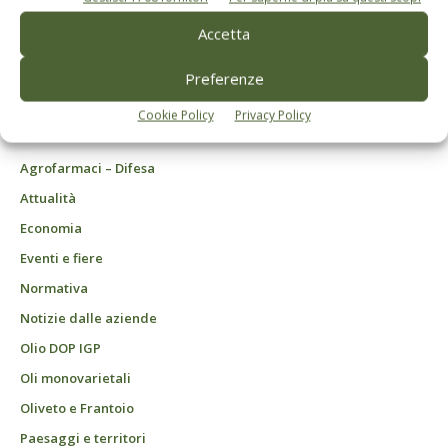
© Tecniche Nuove Spa. Tutti i diritti riservati. Sede legale Via Eritrea 21 -
Accetta
20157 Milano | Codice fiscale, Partita IVA e Iscrizione al Registro delle
imprese di Milano: 00753480151
Preferenze
Registrazione Tribunale di Milano n. 69 del 05/03/2014. Precedentemente
registrata presso il tribunale di Bologna n. 6776 del 04/03/1998
ROC "Poste italiane Spa - sped. A.P. - DL 353/2003 conv. L. 46/2004, art. 1c.1:
Cookie Policy
Privacy Policy
DCB Milano" Roc n. 24344 del 11 marzo 2014
Agrofarmaci – Difesa
Attualità
Economia
Eventi e fiere
Normativa
Notizie dalle aziende
Olio DOP IGP
Oli monovarietali
Oliveto e Frantoio
Paesaggi e territori