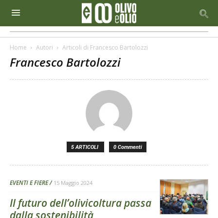
Home
Autori
Articoli di Francesco Bartolozzi
Francesco Bartolozzi
5 ARTICOLI
0 Commenti
EVENTI E FIERE
15 Maggio 2024
Il futuro dell’olivicoltura passa
dalla sostenibilità