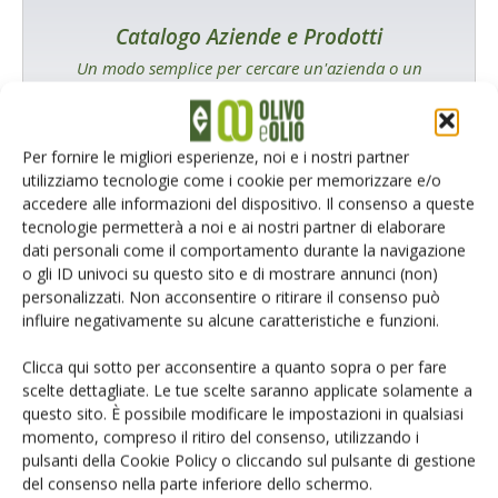
Catalogo Aziende e Prodotti
Un modo semplice per cercare un'azienda o un
prodotto!
Cerca adesso
Per fornire le migliori esperienze, noi e i nostri partner
utilizziamo tecnologie come i cookie per memorizzare e/o
accedere alle informazioni del dispositivo. Il consenso a queste
tecnologie permetterà a noi e ai nostri partner di elaborare
dati personali come il comportamento durante la navigazione
o gli ID univoci su questo sito e di mostrare annunci (non)
personalizzati. Non acconsentire o ritirare il consenso può
influire negativamente su alcune caratteristiche e funzioni.
L'Esperto risponde
I consigli di Terra e Vita agli agricoltori
Clicca qui sotto per acconsentire a quanto sopra o per fare
scelte dettagliate. Le tue scelte saranno applicate solamente a
Cerca adesso
questo sito. È possibile modificare le impostazioni in qualsiasi
momento, compreso il ritiro del consenso, utilizzando i
pulsanti della Cookie Policy o cliccando sul pulsante di gestione
del consenso nella parte inferiore dello schermo.