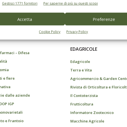
Gestisci 1771 fornitori
Per saperne di più su questi scopi
Accetta
Preferenze
do dell’agricoltura
Cookie Policy
Privacy Policy
EDAGRICOLE
farmaci – Difesa
alità
Edagricole
omia
Terra e Vita
i e fiere
Agricommercio & Garden Cent
ativa
Rivista di Orticoltura e Floricol
zie dalle aziende
Il Contoterzista
 DOP IGP
Frutticoltura
monovarietali
Informatore Zootecnico
eto e Frantoio
Macchine Agricole