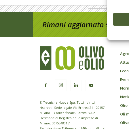
Rimani aggiornato sul mon
Agro
Attu
Econ
Event
Norm
Noti
© Tecniche Nuove Spa. Tutti i diritti
Olio
riservati. Sede legale Via Eritrea 21 - 20157
Milano | Codice fiscale, Partita IVA e
Oli 
Iscrizione al Registro delle imprese di
Oliv
Milano: 00753480151
Registrazione Tribunale di Milano n. 69 del