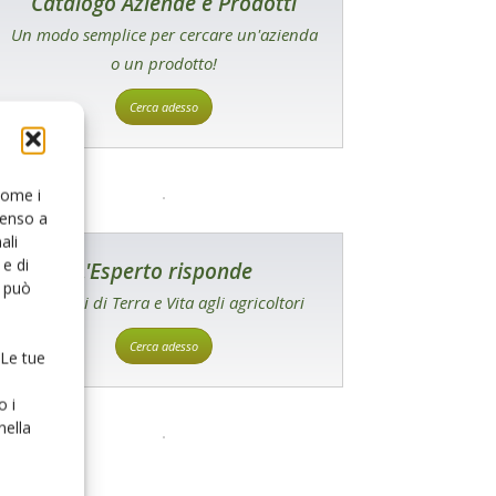
Catalogo Aziende e Prodotti
Un modo semplice per cercare un'azienda
o un prodotto!
Cerca adesso
 come i
senso a
ali
e di
L'Esperto risponde
o può
I consigli di Terra e Vita agli agricoltori
Cerca adesso
 Le tue
o i
nella