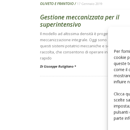
OLIVETO E FRANTOIO
17 Gennaio 2019
Gestione meccanizzata per il
superintensivo
Il modello ad altissima densità è progettato per la
meccanizzazione integrale. Oggi sono disponibili p
questi sistemi potatrici meccaniche e scavallatrici p
Per forni
raccolta, che consentono di operare in modo effici
cookie p
rapido
queste t
Di
Giuseppe Rutigliano *
come il 
mostrare
influire
Clicca q
scelte s
impostaz
pulsanti
parte in