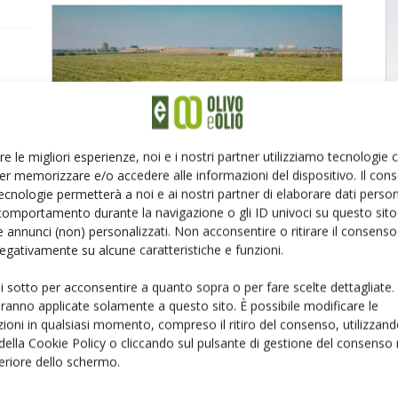
er
er la
re le migliori esperienze, noi e i nostri partner utilizziamo tecnologie
ente e
er memorizzare e/o accedere alle informazioni del dispositivo. Il con
ecnologie permetterà a noi e ai nostri partner di elaborare dati person
comportamento durante la navigazione o gli ID univoci su questo sito 
 annunci (non) personalizzati. Non acconsentire o ritirare il consens
 negativamente su alcune caratteristiche e funzioni.
ui sotto per acconsentire a quanto sopra o per fare scelte dettagliate.
aranno applicate solamente a questo sito. È possibile modificare le
ioni in qualsiasi momento, compreso il ritiro del consenso, utilizzand
 della Cookie Policy o cliccando sul pulsante di gestione del consenso 
feriore dello schermo.