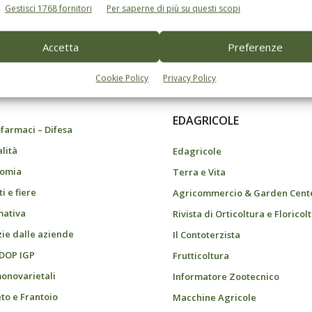
Gestisci 1768 fornitori
Per saperne di più su questi scopi
Accetta
Preferenze
do dell’agricoltura
Cookie Policy
Privacy Policy
EDAGRICOLE
farmaci – Difesa
alità
Edagricole
omia
Terra e Vita
i e fiere
Agricommercio & Garden Cent
ativa
Rivista di Orticoltura e Floricol
zie dalle aziende
Il Contoterzista
 DOP IGP
Frutticoltura
monovarietali
Informatore Zootecnico
eto e Frantoio
Macchine Agricole