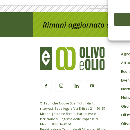
Rimani aggiornato sul mon
Agro
Attu
Econ
Event
Norm
Noti
© Tecniche Nuove Spa. Tutti i diritti
Olio
riservati. Sede legale Via Eritrea 21 - 20157
Milano | Codice fiscale, Partita IVA e
Oli 
Iscrizione al Registro delle imprese di
Oliv
Milano: 00753480151
Registrazione Tribunale di Milano n. 69 del