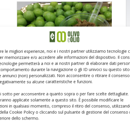
per il
ati
e
re le migliori esperienze, noi e i nostri partner utilizziamo tecnologie
se
er memorizzare e/o accedere alle informazioni del dispositivo. Il con
ecnologie permetterà a noi e ai nostri partner di elaborare dati person
comportamento durante la navigazione o gli ID univoci su questo sito 
 annunci (non) personalizzati. Non acconsentire o ritirare il consens
 negativamente su alcune caratteristiche e funzioni.
ui sotto per acconsentire a quanto sopra o per fare scelte dettagliate.
aranno applicate solamente a questo sito. È possibile modificare le
ioni in qualsiasi momento, compreso il ritiro del consenso, utilizzand
 della Cookie Policy o cliccando sul pulsante di gestione del consenso 
feriore dello schermo.