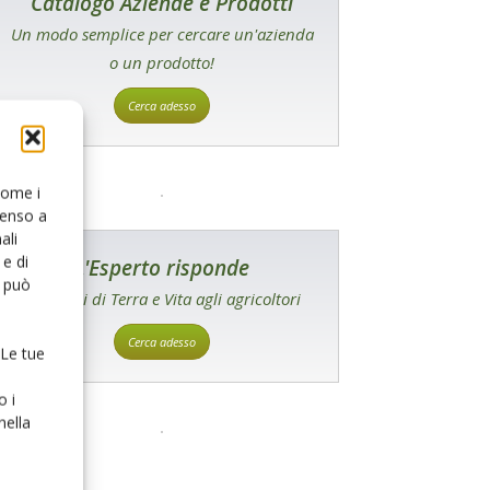
Catalogo Aziende e Prodotti
Un modo semplice per cercare un'azienda
o un prodotto!
Cerca adesso
 come i
senso a
ali
e di
L'Esperto risponde
o può
I consigli di Terra e Vita agli agricoltori
Cerca adesso
 Le tue
o i
nella