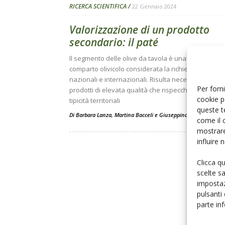
RICERCA SCIENTIFICA
22 Gennaio 2024
Valorizzazione di un prodotto
secondario: il paté
Il segmento delle olive da tavola è una opportunità 
comparto olivicolo considerata la richiesta dei merc
nazionali e internazionali. Risulta necessario crear
Per forni
prodotti di elevata qualità che rispecchino le diver
cookie p
tipicità territoriali
queste t
Di
Barbara Lanza
,
Martina Bacceli
e
Giuseppina Di Loreto
come il 
mostrare
influire
Clicca q
scelte s
impostaz
pulsanti
parte in