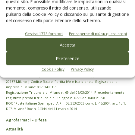
questo sito. È possibile modificare le impostazioni in qualsiasi
momento, compreso il ritiro del consenso, utilizzando i
pulsanti della Cookie Policy o cliccando sul pulsante di gestione
del consenso nella parte inferiore dello schermo.
Gestisci 1773 fornitori
Per saperne di più su questi scopi
Accetta
Preferenze
Cookie Policy
Privacy Policy
© Tecniche Nuove Spa. Tutti i diritti riservati. Sede legale Via Eritrea 21 -
20157 Milano | Codice fiscale, Partita IVA e Iscrizione al Registro delle
imprese di Milano: 00753480151
Registrazione Tribunale di Milano n. 69 del 05/03/2014. Precedentemente
registrata presso il tribunale di Bologna n. 6776 del 04/03/1998
ROC "Poste italiane Spa - sped. A.P. - DL 353/2003 conv. L. 46/2004, art. 1c.1:
DCB Milano" Roc n. 24344 del 11 marzo 2014
Agrofarmaci – Difesa
Attualità