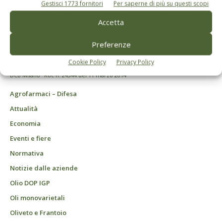
Gestisci 1773 fornitori
Per saperne di più su questi scopi
Accetta
© Tecniche Nuove Spa. Tutti i diritti riservati. Sede legale Via Eritrea 21 -
20157 Milano | Codice fiscale, Partita IVA e Iscrizione al Registro delle
imprese di Milano: 00753480151
Preferenze
Registrazione Tribunale di Milano n. 69 del 05/03/2014. Precedentemente
registrata presso il tribunale di Bologna n. 6776 del 04/03/1998
Cookie Policy
Privacy Policy
ROC "Poste italiane Spa - sped. A.P. - DL 353/2003 conv. L. 46/2004, art. 1c.1:
DCB Milano" Roc n. 24344 del 11 marzo 2014
Agrofarmaci – Difesa
Attualità
Economia
Eventi e fiere
Normativa
Notizie dalle aziende
Olio DOP IGP
Oli monovarietali
Oliveto e Frantoio