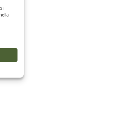
o i
nella