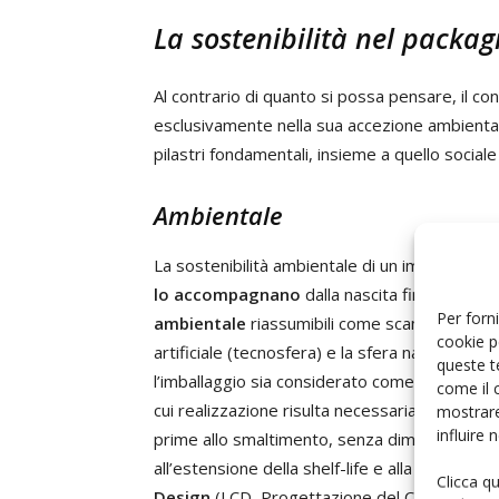
La sostenibilità nel packag
Al contrario di quanto si possa pensare, il co
esclusivamente nella sua accezione ambientale
pilastri fondamentali, insieme a quello social
Ambientale
La sostenibilità ambientale di un imballaggio
lo accompagnano
dalla nascita fino alla mo
Per forni
ambientale
riassumibili come scambi di flussi
cookie p
artificiale (tecnosfera) e la sfera naturale (b
queste t
l’imballaggio sia considerato come qualcosa 
come il 
cui realizzazione risulta necessaria la progett
mostrare
influire
prime allo smaltimento, senza dimenticare gli 
all’estensione della shelf-life e alla salute d
Clicca q
Design
(LCD, Progettazione del Ciclo di Vita