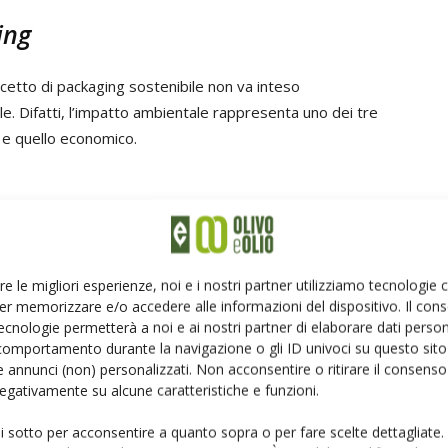
ing
ncetto di packaging sostenibile non va inteso
. Difatti, l’impatto ambientale rappresenta uno dei tre
e e quello economico.
 va intesa considerando
l’insieme di tutti i processi che
rte,
a cui corrispondono varie forme di impatto
re le migliori esperienze, noi e i nostri partner utilizziamo tecnologie
 di energia/materia ed emissioni/ rifiuti tra il mondo
er memorizzare e/o accedere alle informazioni del dispositivo. Il con
iosfera). Questo approccio olistico richiede che
ecnologie permetterà a noi e ai nostri partner di elaborare dati person
che
va al di là di un semplice manufatto fisico
, per la
comportamento durante la navigazione o gli ID univoci su questo sito 
azione del suo intero ciclo di vita, dall’uso delle materie
 annunci (non) personalizzati. Non acconsentire o ritirare il consens
 negativamente su alcune caratteristiche e funzioni.
aspetti prestazionali e funzionali del prodotto finalizzati
el consumatore. In quest’ottica,
l’approccio Life Cycle
ui sotto per acconsentire a quanto sopra o per fare scelte dettagliate.
)
definisce cinque assi esecutivi principali per una