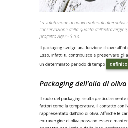
La valutazione di nuovi materiali alternativi 
conservazione della qualità dell’extravergine,
progetto Ager - S.o.s.
Il packaging svolge una funzione chiave all’inte
Esso, infatti ti, contribuisce a preservare gli 
definit
un determinato periodo di tempo
Packaging dell’olio di oliva
Il ruolo del packaging risulta particolarmente
fattori come la temperatura, il contatto con l’a
rappresentato dall’olio di oliva. Affinché le car
extravergine di oliva possano essere manten