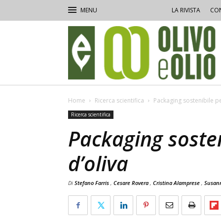
LA RIVISTA
CON
Olivo
e
Olio
Home
Ricerca scientifica
Packaging sostenibile per
Ricerca scientifica
Packaging sosteni
d’oliva
Di
Stefano Farris
,
Cesare Rovera
,
Cristina Alamprese
,
Susann