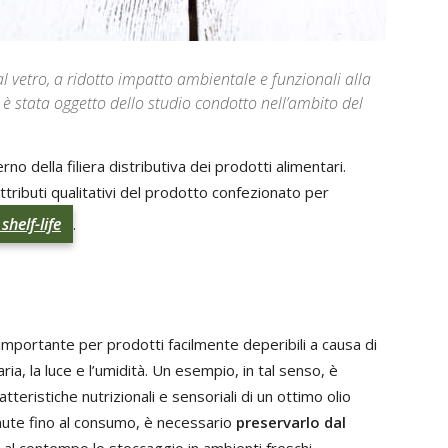
al vetro, a ridotto impatto ambientale e funzionali alla
 è stata oggetto dello studio condotto nell’ambito del
rno della filiera distributiva dei prodotti alimentari.
attributi qualitativi del prodotto confezionato per
o
shelf-life
.
 importante per prodotti facilmente deperibili a causa di
ria, la luce e l’umidità. Un esempio, in tal senso, è
atteristiche nutrizionali e sensoriali di un ottimo olio
ute fino al consumo, è necessario
preservarlo dal