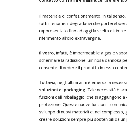
contatto con l’aria e dalla luce
, preferendo
Il materiale di confezionamento, in tal senso
tutti i fenomeni degradativi che porterebbero
rappresentato fino ad oggi la scelta ottimale 
riferimento all’olio extravergine.
Il vetro,
infatti, è impermeabile a gas e vapo
schermare la radiazione luminosa dannosa per
consente di vedere il prodotto in esso conte
Tuttavia, negli ultimi anni è emersa la necessit
soluzioni di packaging
. Tale necessità è sc
funzioni dell’imballaggio, che si aggiungono a
protezione. Queste nuove funzioni - comunicaz
sviluppo di nuovi materiali e, nel complesso, g
creare soluzioni sempre più sostenibili da un