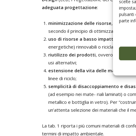
scelte s
adeguata progettazione
:
impostaz
pulsanti
parte in
minimizzazione delle risorse
, intesa com
secondo il principio di ottimizzazione del 
uso di risorse a basso impatto ambient
energetiche) rinnovabili o riciclate, così c
riutilizzo dei prodotti
, ovvero la possibili
usi alternativi;
estensione della vita delle materie pri
linee di riciclo;
semplicità di disaccoppiamento e dis
(ad esempio nei mate- riali laminati) o c
metallico e bottiglia in vetro). Per “costrui
un’attenta selezione dei materiali che il 
La tab. 1 riporta i più comuni materiali di co
termini di impatto ambientale.