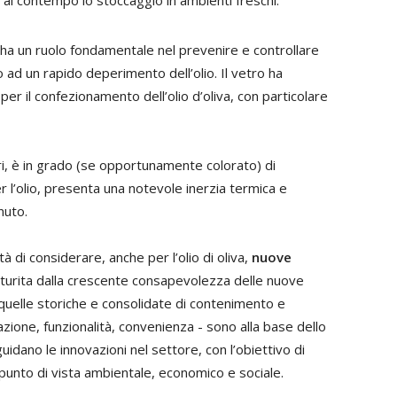
 al contempo lo stoccaggio in ambienti freschi.
, ha un ruolo fondamentale nel prevenire e controllare
 ad un rapido deperimento dell’olio. Il vetro ha
per il confezionamento dell’olio d’oliva, con particolare
ri, è in grado (se opportunamente colorato) di
 l’olio, presenta una notevole inerzia termica e
nuto.
à di considerare, anche per l’olio di oliva,
nuove
aturita dalla crescente consapevolezza delle nuove
 quelle storiche e consolidate di contenimento e
ione, funzionalità, convenienza - sono alla base dello
uidano le innovazioni nel settore, con l’obiettivo di
 punto di vista ambientale, economico e sociale.