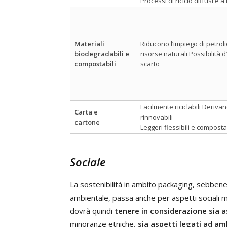
Processi di riciclo diffusi e 
Materiali
Riducono l’impiego di petro
biodegradabili e
risorse naturali Possibilità d
compostabili
scarto
Facilmente riciclabili Derivan
Carta e
rinnovabili
cartone
Leggeri flessibili e compostab
Sociale
La sostenibilità in ambito packaging, sebbene
ambientale, passa anche per aspetti sociali m
dovrà quindi
tenere in considerazione sia a
minoranze etniche,
sia aspetti legati ad amb