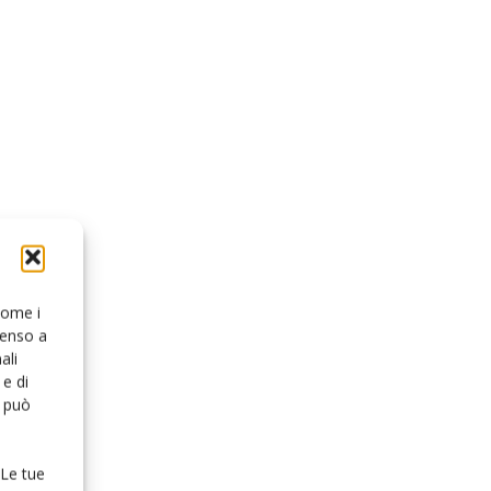
 come i
senso a
ali
e di
o può
 Le tue