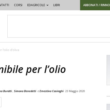
TATTI
CORSI
EDAGRICOLE
LIBRI
ABBONATI / RINN
 l’olio d’oliva
bile per l’olio
a Buratti
,
Simona Benedetti
e
Ernestina Casiraghi
23 Maggio 2020