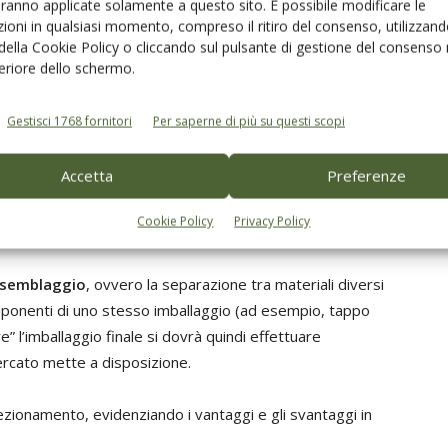
aranno applicate solamente a questo sito. È possibile modificare le
ioni in qualsiasi momento, compreso il ritiro del consenso, utilizzand
 della Cookie Policy o cliccando sul pulsante di gestione del consenso 
feriore dello schermo.
e riduzione a monte dei materiali di imballaggio,
packaging;
Gestisci 1768 fornitori
Per saperne di più su questi scopi
ale,
che contempla l’uso di risorse (materie prime, fonti
ome la realizzazione di processi eco-compatibili;
Accetta
Preferenze
tà di reimpiegare i prodotti per l’utilizzo originario o per
Cookie Policy
Privacy Policy
me
, innanzitutto intensificando e rendendo più efficienti le
assemblaggio
, ovvero la separazione tra materiali diversi
omponenti di uno stesso imballaggio (ad esempio, tappo
re” l’imballaggio finale si dovrà quindi effettuare
mercato mette a disposizione.
nfezionamento, evidenziando i vantaggi e gli svantaggi in