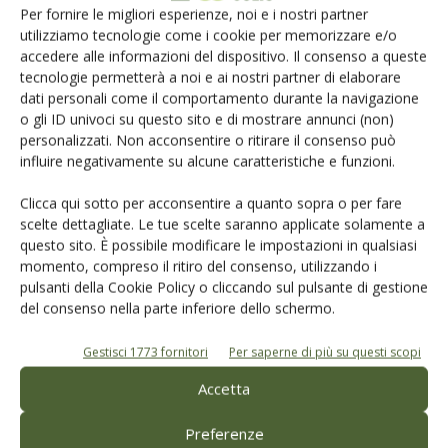
Per fornire le migliori esperienze, noi e i nostri partner
E per poter
dimostrare che si tratti di scorte
utilizziamo tecnologie come i cookie per memorizzare e/o
accedere alle informazioni del dispositivo. Il consenso a queste
commercializzabili anche dopo il 1° gennaio 2023
,
tecnologie permetterà a noi e ai nostri partner di elaborare
occorre comprovare,
mediante quanto indicato nei
dati personali come il comportamento durante la navigazione
documenti di trasporto
, che la merce sia stata acquistata
o gli ID univoci su questo sito e di mostrare annunci (non)
prima del 31 dicembre 2022, considerando che l’effettivo
personalizzati. Non acconsentire o ritirare il consenso può
trasferimento fisico della merce presso il cliente potrebbe
influire negativamente su alcune caratteristiche e funzioni.
avvenire anche in data successiva.
Clicca qui sotto per acconsentire a quanto sopra o per fare
scelte dettagliate. Le tue scelte saranno applicate solamente a
questo sito. È possibile modificare le impostazioni in qualsiasi
L’articolo è disponibile per i nostri abbonati su
Olivo e
momento, compreso il ritiro del consenso, utilizzando i
Olio 2/2023
pulsanti della Cookie Policy o cliccando sul pulsante di gestione
del consenso nella parte inferiore dello schermo.
Sfoglia
l’edicola
digitale
e
scopri di più sulle diverse formule di abbonamento a
Gestisci 1773 fornitori
Per saperne di più su questi scopi
Olivo e Olio
Accetta
Preferenze