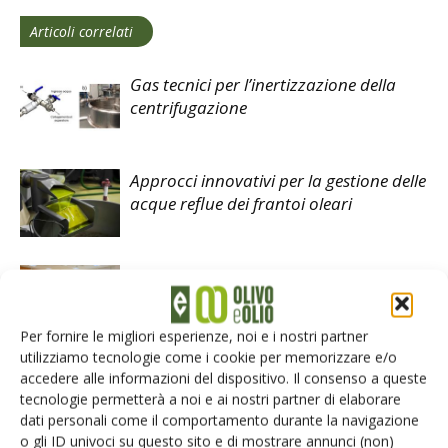
Articoli correlati
Gas tecnici per l’inertizzazione della
centrifugazione
Approcci innovativi per la gestione delle
acque reflue dei frantoi oleari
Il futuro dell’olivicoltura passa dalla
sostenibilità
Per fornire le migliori esperienze, noi e i nostri partner
utilizziamo tecnologie come i cookie per memorizzare e/o
accedere alle informazioni del dispositivo. Il consenso a queste
tecnologie permetterà a noi e ai nostri partner di elaborare
dati personali come il comportamento durante la navigazione
LASCIA UN COMMENTO
o gli ID univoci su questo sito e di mostrare annunci (non)