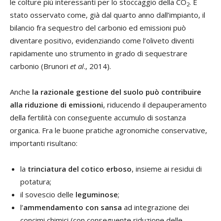
le colture più interessanti per lo stoccaggio della CO
. È
2
stato osservato come, già dal quarto anno dall’impianto, il
bilancio fra sequestro del carbonio ed emissioni può
diventare positivo, evidenziando come l’oliveto diventi
rapidamente uno strumento in grado di sequestrare
carbonio (Brunori
et al
., 2014).
Anche
la razionale gestione del suolo può contribuire
alla riduzione di emissioni
, riducendo il depauperamento
della fertilità con conseguente accumulo di sostanza
organica. Fra le buone pratiche agronomiche conservative,
importanti risultano:
la
trinciatura del cotico erboso
, insieme ai residui di
potatura;
il sovescio delle
leguminose
;
l’
ammendamento con sansa
ad integrazione dei
concimi chimici (con conseguente riduzione delle