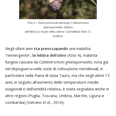
Foto 4 – Danni provocati dal fungo Colletotrichum
gloeosporioides (lebbra
dell’olivo) su drupe della cultivar Carmelitana (foto: G.
Godino).
Negli ultimi anni
sta preoccupando
una malattia
“riemergente”,
la lebbra dell’olivo
(foto 4), malattia
fungina causata da
Colletotrichum gloeosporioides
, nota già
nel dopoguerra nelle zone di coltivazione meridionali, in
particolare nella Piana di Gioia Tauro, ma che negli ultimi 15
anni, in seguito all’aumento delle temperature medie
stagionali e dell’umidità relativa, è stata segnalata anche in
altre regioni (Puglia, Toscana, Umbria, Marche, Liguria e
Lombardia) (Vatrano
et al.
, 2016).