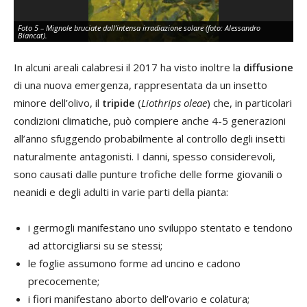
Foto 5 – Mignole bruciate dall’intensa irradiazione solare (foto: Alessandro
Fot
Biancat).
del
In alcuni areali calabresi il 2017 ha visto inoltre la
diffusione
di una nuova emergenza, rappresentata da un insetto
minore dell’olivo, il
tripide
(
Liothrips oleae
) che, in particolari
condizioni climatiche, può compiere anche 4-5 generazioni
all’anno sfuggendo probabilmente al controllo degli insetti
naturalmente antagonisti. I danni, spesso considerevoli,
sono causati dalle punture trofiche delle forme giovanili o
neanidi e degli adulti in varie parti della pianta:
i germogli manifestano uno sviluppo stentato e tendono
ad attorcigliarsi su se stessi;
le foglie assumono forme ad uncino e cadono
precocemente;
i fiori manifestano aborto dell’ovario e colatura;