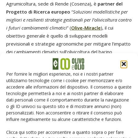
Agrumicoltura, sede di Rende (Cosenza), è
partner del
Progetto di Ricerca europeo
“
Soluzioni modellistiche per
migliori e resilienti strategie gestionali per l’olivicoltura contro
i futuri cambiamenti climatici
” (
Olive-Miracle
), il cui
obiettivo generale è quello di sviluppare modelli
previsionali e strategie agronomiche per mitigare l’impatto
dei cambiamenti climatici sull’olivicoltura del bacino
Mediterraneo.
Per fornire le migliori esperienze, noi e i nostri partner
Il progetto prevede il coinvolgimento attivo degli
utilizziamo tecnologie come i cookie per memorizzare e/o
stakeholders nella valutazione dell’impatto del
accedere alle informazioni del dispositivo. Il consenso a queste
cambiamento climatico in olivicoltura: consistenti perdite di
tecnologie permetterà a noi e ai nostri partner di elaborare
produzione sono già state segnalate in tutte le regioni
dati personali come il comportamento durante la navigazione
o gli ID univoci su questo sito e di mostrare annunci (non)
meridionali in particolare negli ultimi sei anni, associate ad
personalizzati. Non acconsentire o ritirare il consenso può
una ridotta qualità.
influire negativamente su alcune caratteristiche e funzioni.
Clicca qui sotto per acconsentire a quanto sopra o per fare
Impatto su maturazione e stato