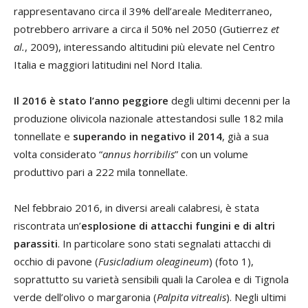
rappresentavano circa il 39% dell’areale Mediterraneo,
potrebbero arrivare a circa il 50% nel 2050 (Gutierrez
et
al.
, 2009), interessando altitudini più elevate nel Centro
Italia e maggiori latitudini nel Nord Italia.
Il 2016 è stato l’anno peggiore
degli ultimi decenni per la
produzione olivicola nazionale attestandosi sulle 182 mila
tonnellate e
superando in negativo il 2014
, già a sua
volta considerato “
annus horribilis
” con un volume
produttivo pari a 222 mila tonnellate.
Nel febbraio 2016, in diversi areali calabresi, è stata
riscontrata un’
esplosione di attacchi fungini e di altri
parassiti
. In particolare sono stati segnalati attacchi di
occhio di pavone (
Fusicladium oleagineum
) (foto 1),
soprattutto su varietà sensibili quali la Carolea e di Tignola
verde dell’olivo o margaronia (
Palpita vitrealis
). Negli ultimi