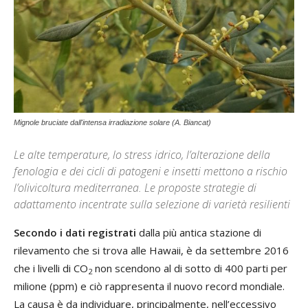
Mignole bruciate dall'intensa irradiazione solare (A. Biancat)
Le alte temperature, lo stress idrico, l’alterazione della
fenologia e dei cicli di patogeni e insetti mettono a rischio
l’olivicoltura mediterranea. Le proposte strategie di
adattamento incentrate sulla selezione di varietà resilienti
Secondo i dati registrati
dalla più antica stazione di
rilevamento che si trova alle Hawaii, è da settembre 2016
che i livelli di CO
non scendono al di sotto di 400 parti per
2
milione (ppm) e ciò rappresenta il nuovo record mondiale.
La causa è da individuare, principalmente, nell’eccessivo