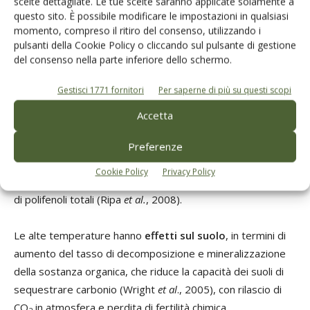
scelte dettagliate. Le tue scelte saranno applicate solamente a
idrico
questo sito. È possibile modificare le impostazioni in qualsiasi
momento, compreso il ritiro del consenso, utilizzando i
pulsanti della Cookie Policy o cliccando sul pulsante di gestione
Ad essere
influenzate
dalle condizioni ambientali sono
del consenso nella parte inferiore dello schermo.
anche
le componenti qualitative dell’olio di oliva
. In
Gestisci 1771 fornitori
Per saperne di più su questi scopi
particolare, le alte temperature, durante il periodo che va
dall’allegagione alla maturazione delle drupe, possono
Accetta
determinare un decremento nel contenuto di acido oleico,
accompagnato da un incremento degli acidi palmitico e/o
Preferenze
linoleico (Lombardo
et al.
, 2008); temperature molto
Cookie Policy
Privacy Policy
elevate causerebbero inoltre una riduzione del contenuto
di polifenoli totali (Ripa
et al.
, 2008).
Le alte temperature hanno
effetti sul suolo
, in termini di
aumento del tasso di decomposizione e mineralizzazione
della sostanza organica, che riduce la capacità dei suoli di
sequestrare carbonio (Wright
et al
., 2005), con rilascio di
CO
in atmosfera e perdita di fertilità chimica.