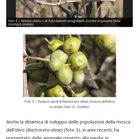
Foto 1 – Intenso attacco di Fusicladium oleagineum (occhio di pavone) (foto:
Fo
Gianluca Godino).
ole
Foto 3 – Punture sterili di Bactrocera oleae (mosca dell’olivo)
su drupe (foto: G. Godino).
Anche la dinamica di sviluppo delle popolazioni della mosca
dell’olivo (
Bactrocera oleae
) (foto 3), in anni recenti, ha
presentato delle anomalie rispetto alla media; in