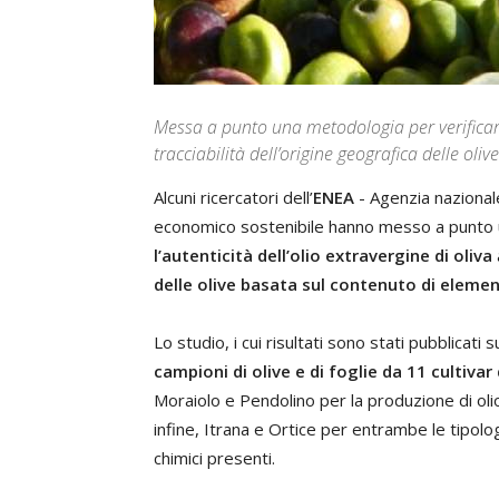
Messa a punto una metodologia per verificare 
tracciabilità dell’origine geografica delle olive
Alcuni ricercatori dell’
ENEA
- Agenzia nazionale
economico sostenibile hanno messo a punto
l’autenticità dell’olio extravergine di oliva
delle olive basata sul contenuto di elemen
Lo studio, i cui risultati sono stati pubblicati s
campioni di olive e di foglie da 11 cultivar 
Moraiolo e Pendolino per la produzione di olio
infine, Itrana e Ortice per entrambe le tipolo
chimici presenti.