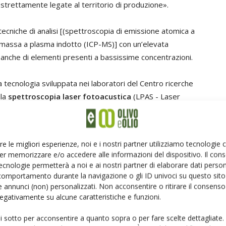
tà strettamente legate al territorio di produzione».
tecniche di analisi [(spettroscopia di emissione atomica a
 massa a plasma indotto (ICP-MS)] con un’elevata
e anche di elementi presenti a bassissime concentrazioni.
na tecnologia sviluppata nei laboratori del Centro ricerche
lla
spettroscopia laser fotoacustica
(LPAS - Laser
ce e suono per eseguire
in tempo reale misure non
n trattato
.
re le migliori esperienze, noi e i nostri partner utilizziamo tecnologie
è già stato applicato con successo sia nel campo
er memorizzare e/o accedere alle informazioni del dispositivo. Il con
ti patogeni, sia per individuare eventuali frodi alimentari in
ecnologie permetterà a noi e ai nostri partner di elaborare dati person
o, l’olio, i succhi di frutta, il pesce e alcune spezie. E le
comportamento durante la navigazione o gli ID univoci su questo sito 
 annunci (non) personalizzati. Non acconsentire o ritirare il consens
istema laser, che si basano su spettri di tipo molecolare,
 negativamente su alcune caratteristiche e funzioni.
a geografica ottenuti dall’analisi elementale delle
ui sotto per acconsentire a quanto sopra o per fare scelte dettagliate.