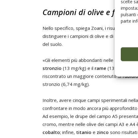
scelte s
impostaz
Campioni di olive e foglie 
pulsanti
parte in
Nello specifico, spiega Zoani, i risultati dell’
distinguere i campioni di olive e di foglie per 
del suolo.
«Gli elementi più abbondanti nelle drupe dell’
stronzio
(13 mg/kg) e il
rame
(13,44 mg/kg).
riscontrato un maggiore contenuto di
rubidi
stronzio (6,74 mg/kg).
Inoltre, avere cinque campi sperimentali nell
confrontare in modo ancora più approfondito 
Ad esempio, le drupe del campo A5 presenta
cromo, mentre nelle olive dei campi A3 e A4 è
cobalto
; infine,
titanio
e
zinco
sono risultati