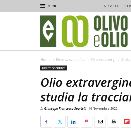
LA RIVISTA
CON
Olivo
e
Olio
Home
Ricerca scientifica
Olio extravergine di oliva
Ricerca scientifica
Olio extravergin
studia la tracciab
Di
Giuseppe Francesco Sportelli
14 Novembre 2022