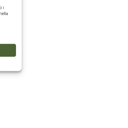
o i
nella