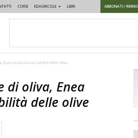
TATTI
CORSI
EDAGRICOLE
LIBRI
ABBONATI / RINN
, Enea studia la tracciabilità delle olive
e di oliva, Enea
ilità delle olive