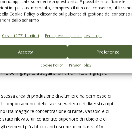
aranno applicate solamente a questo sito. È possibile modificare le
ioni in qualsiasi momento, compreso il ritiro del consenso, utilizzand
distinti per area di produzione
 della Cookie Policy o cliccando sul pulsante di gestione del consenso 
feriore dello schermo.
analisi elementale hanno dimostrato la possibilità di
area di produzione, in base alle differenti caratteristiche
Gestisci 1771 fornitori
Per saperne di più su questi scopi
Accetta
Preferenze
oliveto del Centro Ricerche ENEA sono risultati lo
 Invece per la zona di produzione di Allumiere è stato
Cookie Policy
Privacy Policy
o
(12,86 mg/kg) e, a seguire, di rame (11,36 mg/kg) e
a stessa area di produzione di Allumiere ha permesso di
il comportamento delle stesse varietà nei diversi campi.
no una maggiore concentrazione di rame, vanadio e di
 stato rilevato un contenuto superiore di rubidio e di
 gli elementi più abbondanti riscontrati nell’area A1».