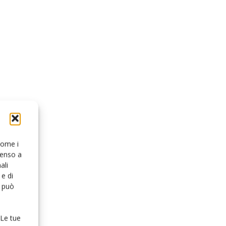
 come i
senso a
ali
e di
o può
 Le tue