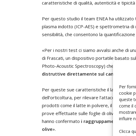
caratteristiche di qualità, autenticità e tipici
Per questo studio il team ENEA ha utilizzato 
plasma indotto (ICP-AES) e spettrometria di
sensibilità, che consentono la quantificazion
«Per i nostri test ci siamo avvalsi anche di u
di Frascati, un dispositivo portatile basato su
Photo-Acoustic Spectroscopy) che sfrutta lu
distruttive direttamente sul campione no
Per forni
Per queste sue caratteristiche il laser ENEA 
cookie p
dell’orticoltura, per rilevare l’attacco di agen
queste t
prodotti come il latte in polvere, il miele, il vin
come il 
mostrare
prove effettuate sulle foglie di olivo con il s
influire
hanno confermato
i raggruppamenti per are
olive
».
Clicca q