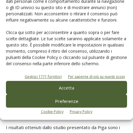
alle manipolazioni meccaniche, l’elevato rapporto polpa-
dati personali come il comportamento durante la navigazione
o gli ID univoci su questo sito e di mostrare annunci (non)
nòcciolo e la facilità di distacco della polpa. La drupa è
personalizzati. Non acconsentire o ritirare il consenso può
grande, 5-5,5 g, di forma ellittica, con resa in polpa del
influire negativamente su alcune caratteristiche e funzioni.
75%, la maturazione è intermedia. Presenta difformità di
pezzatura in base alla carica».
Clicca qui sotto per acconsentire a quanto sopra o per fare
scelte dettagliate. Le tue scelte saranno applicate solamente a
questo sito. È possibile modificare le impostazioni in qualsiasi
momento, compreso il ritiro del consenso, utilizzando i
pulsanti della Cookie Policy o cliccando sul pulsante di gestione
del consenso nella parte inferiore dello schermo.
Gestisci 1771 fornitori
Per saperne di più su questi scopi
Accetta
Preferenze
Cookie Policy
Privacy Policy
Antonio Piga
I risultati ottenuti dallo studio presentato da Piga sono i