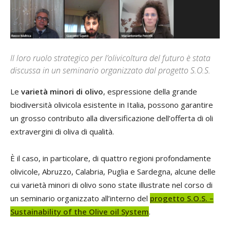
Il loro ruolo strategico per l’olivicoltura del futuro è stata
discussa in un seminario organizzato dal progetto S.O.S.
Le
varietà minori di olivo
, espressione della grande
biodiversità olivicola esistente in Italia, possono garantire
un grosso contributo alla diversificazione dell’offerta di oli
extravergini di oliva di qualità.
È il caso, in particolare, di quattro regioni profondamente
olivicole, Abruzzo, Calabria, Puglia e Sardegna, alcune delle
cui varietà minori di olivo sono state illustrate nel corso di
un seminario organizzato all’interno del
progetto S.O.S. –
Sustainability of the Olive oil System
.