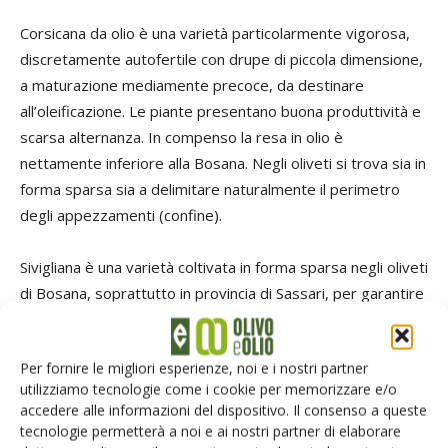
Corsicana da olio è una varietà particolarmente vigorosa,
discretamente autofertile con drupe di piccola dimensione,
a maturazione mediamente precoce, da destinare
all’oleificazione. Le piante presentano buona produttività e
scarsa alternanza. In compenso la resa in olio è
nettamente inferiore alla Bosana. Negli oliveti si trova sia in
forma sparsa sia a delimitare naturalmente il perimetro
degli appezzamenti (confine).
Sivigliana è una varietà coltivata in forma sparsa negli oliveti
di Bosana, soprattutto in provincia di Sassari, per garantire
sia una produzione familiare di olive da mensa sia una
migliore impollinazione della Bosana, varietà eletta per la
Per fornire le migliori esperienze, noi e i nostri partner
produzione di olio di qualità. È una varietà a duplice
utilizziamo tecnologie come i cookie per memorizzare e/o
attitudine, per la discreta resa in olio e per la morfologia
accedere alle informazioni del dispositivo. Il consenso a queste
della drupa. Fra i suoi pregi vanno segnalate la resistenza
tecnologie permetterà a noi e ai nostri partner di elaborare