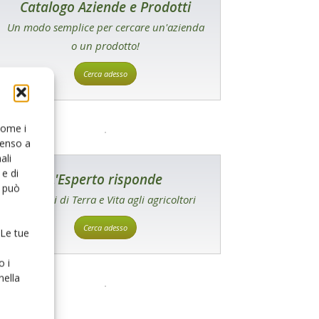
Catalogo Aziende e Prodotti
Un modo semplice per cercare un'azienda
o un prodotto!
Cerca adesso
 come i
senso a
ali
e di
L'Esperto risponde
o può
I consigli di Terra e Vita agli agricoltori
Cerca adesso
 Le tue
o i
nella