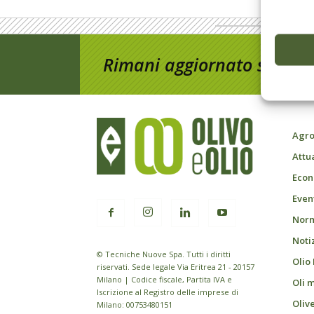
Rimani aggiornato sul mon
Agro
Attu
Econ
Event
Norm
Noti
© Tecniche Nuove Spa. Tutti i diritti
Olio
riservati. Sede legale Via Eritrea 21 - 20157
Milano | Codice fiscale, Partita IVA e
Oli 
Iscrizione al Registro delle imprese di
Oliv
Milano: 00753480151