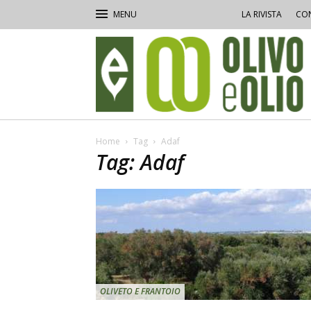
LA RIVISTA
CON
Olivo
e
Olio
Home
Tag
Adaf
Tag: Adaf
OLIVETO E FRANTOIO