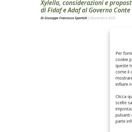
Xylella, considerazioni e propos
di Fidaf e Adaf al Governo Conte
Di
Giuseppe Francesco Sportelli
2 Novembre 2020
Per forni
cookie p
queste t
come il 
mostrare
influire
Clicca q
scelte s
impostaz
pulsanti
parte in