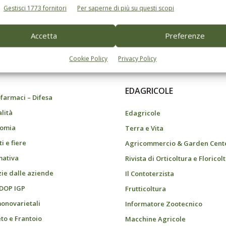
Gestisci 1773 fornitori
Per saperne di più su questi scopi
Accetta
Preferenze
do dell’agricoltura
Cookie Policy
Privacy Policy
EDAGRICOLE
farmaci – Difesa
alità
Edagricole
omia
Terra e Vita
i e fiere
Agricommercio & Garden Cent
ativa
Rivista di Orticoltura e Floricol
zie dalle aziende
Il Contoterzista
 DOP IGP
Frutticoltura
monovarietali
Informatore Zootecnico
eto e Frantoio
Macchine Agricole