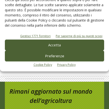
scelte dettagliate. Le tue scelte saranno applicate solamente a
questo sito. È possibile modificare le impostazioni in qualsiasi
momento, compreso il ritiro del consenso, utilizzando i
L'Esperto risponde
pulsanti della Cookie Policy o cliccando sul pulsante di gestione
del consenso nella parte inferiore dello schermo.
I consigli di Terra e Vita agli agricoltori
Gestisci 1771 fornitori
Per saperne di più su questi scopi
Cerca adesso
Accetta
Preferenze
Cookie Policy
Privacy Policy
Rimani aggiornato sul mondo
dell’agricoltura