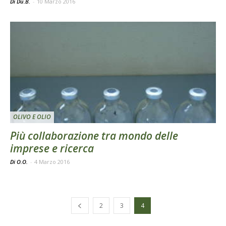
Di Du.B.
-
10 Marzo 2016
OLIVO E OLIO
Più collaborazione tra mondo delle
imprese e ricerca
Di O.O.
-
4 Marzo 2016
2
3
4