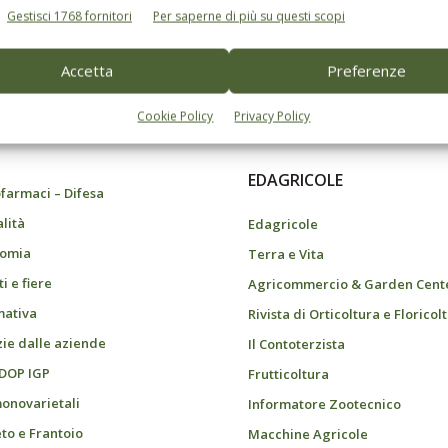
Gestisci 1768 fornitori
Per saperne di più su questi scopi
Accetta
Preferenze
do dell’agricoltura
Cookie Policy
Privacy Policy
EDAGRICOLE
farmaci – Difesa
alità
Edagricole
omia
Terra e Vita
i e fiere
Agricommercio & Garden Cent
ativa
Rivista di Orticoltura e Floricol
zie dalle aziende
Il Contoterzista
 DOP IGP
Frutticoltura
monovarietali
Informatore Zootecnico
eto e Frantoio
Macchine Agricole