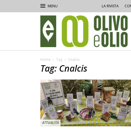
LA RIVISTA
CON
Olivo
e
Olio
Home
Tag
Cnalcis
Tag: Cnalcis
ATTUALITÀ