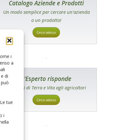
Catalogo Aziende e Prodotti
Un modo semplice per cercare un'azienda
o un prodotto!
Cerca adesso
 come i
senso a
ali
e di
L'Esperto risponde
o può
I consigli di Terra e Vita agli agricoltori
Cerca adesso
 Le tue
o i
nella