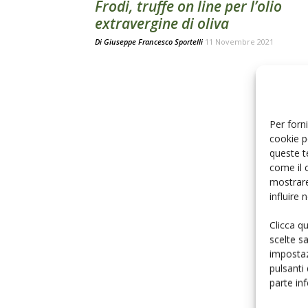
Frodi, truffe on line per l’olio
extravergine di oliva
Di
Giuseppe Francesco Sportelli
11 Novembre 2021
Per forni
cookie p
queste t
come il 
mostrare
influire
Clicca q
scelte s
impostaz
pulsanti
parte in