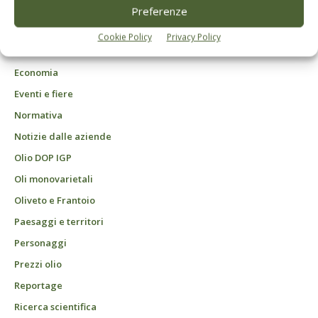
DCB Milano" Roc n. 24344 del 11 marzo 2014
Preferenze
Agrofarmaci – Difesa
Cookie Policy
Privacy Policy
Attualità
Economia
Eventi e fiere
Normativa
Notizie dalle aziende
Olio DOP IGP
Oli monovarietali
Oliveto e Frantoio
Paesaggi e territori
Personaggi
Prezzi olio
Reportage
Ricerca scientifica