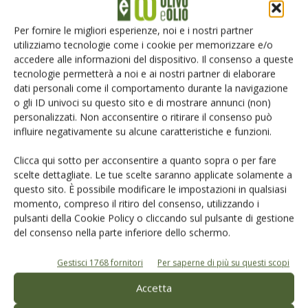
Iscriviti alle nostre newsletter
Per fornire le migliori esperienze, noi e i nostri partner
utilizziamo tecnologie come i cookie per memorizzare e/o
accedere alle informazioni del dispositivo. Il consenso a queste
tecnologie permetterà a noi e ai nostri partner di elaborare
dati personali come il comportamento durante la navigazione
o gli ID univoci su questo sito e di mostrare annunci (non)
personalizzati. Non acconsentire o ritirare il consenso può
influire negativamente su alcune caratteristiche e funzioni.
Clicca qui sotto per acconsentire a quanto sopra o per fare
scelte dettagliate. Le tue scelte saranno applicate solamente a
questo sito. È possibile modificare le impostazioni in qualsiasi
momento, compreso il ritiro del consenso, utilizzando i
pulsanti della Cookie Policy o cliccando sul pulsante di gestione
del consenso nella parte inferiore dello schermo.
© Tecniche Nuove Spa. Tutti i diritti riservati. Sede legale Via Eritrea 21 -
20157 Milano | Codice fiscale, Partita IVA e Iscrizione al Registro delle
imprese di Milano: 00753480151
Gestisci 1768 fornitori
Per saperne di più su questi scopi
Registrazione Tribunale di Milano n. 69 del 05/03/2014. Precedentemente
registrata presso il tribunale di Bologna n. 6776 del 04/03/1998
Accetta
ROC "Poste italiane Spa - sped. A.P. - DL 353/2003 conv. L. 46/2004, art. 1c.1: