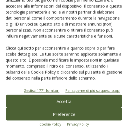
utilizziamo tecnologie come i cookie per memorizzare e/o
minor numero, per cui fanno leva, per attirare il
accedere alle informazioni del dispositivo. Il consenso a queste
cliente olivicoltore, non sui prezzi bassi ma sul
tecnologie permetterà a noi e ai nostri partner di elaborare
bisogno dell’olivicoltore di molire le olive.
dati personali come il comportamento durante la navigazione
Risposta
o gli ID univoci su questo sito e di mostrare annunci (non)
personalizzati. Non acconsentire o ritirare il consenso può
influire negativamente su alcune caratteristiche e funzioni.
LASCIA UN COMMENTO
Clicca qui sotto per acconsentire a quanto sopra o per fare
scelte dettagliate. Le tue scelte saranno applicate solamente a
questo sito. È possibile modificare le impostazioni in qualsiasi
momento, compreso il ritiro del consenso, utilizzando i
pulsanti della Cookie Policy o cliccando sul pulsante di gestione
del consenso nella parte inferiore dello schermo.
Gestisci 1771 fornitori
Per saperne di più su questi scopi
Accetta
Preferenze
Cookie Policy
Privacy Policy