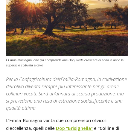
L’Emilia-Romagna, che già comprende due Dop, vede crescere di anno in anno la
superficie coltivata a olivo
Per la Confagricoltura dell’Emilia-Romagna, la coltivazione
dell’olivo diventa sempre più interessante per gli areali
collinari vocati. Sarà un’annata di scarsa produzione, ma
si prevedono una resa di estrazione soddisfacente e una
qualità ottima
L’Emilia-Romagna vanta due comprensori olivicoli
d’eccellenza, quelli delle
Dop “Brisighella”
e
“Colline di