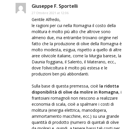
Giuseppe F. Sportelli
27 Ottobre 2021 at 12:06
Gentile Alfredo,
le ragioni per cui nella Romagna il costo della
molitura è molto più alto che altrove sono
almeno due, ma entrambe trovano origine nel
fatto che la produzione di olive della Romagna è
molto modesta, esigua, rispetto a quello di altre
aree olivicole italiane, come la Murgia barese, la
Daunia foggiana, il Salento, il Materano, ecc.,
dove l’olivicoltura è molto più estesa e le
produzioni ben più abbondanti.
Sulla base di questa premessa, cioè
la ridotta
disponibilità di olive da molire in Romagna
, i
frantoiani romagnoli non riescono a realizzare
economia di scala, cioè a spalmare i costi di
molitura (energia elettrica, manodopera,
ammortamento macchine, ecc.) su una grande
quantità di prodotto (numero di quintali di olive
da molire) e, quindi, a tenere bassi tali costi per