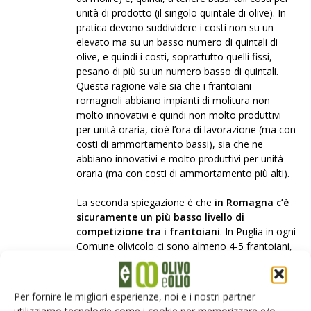
unità di prodotto (il singolo quintale di olive). In
pratica devono suddividere i costi non su un
elevato ma su un basso numero di quintali di
olive, e quindi i costi, soprattutto quelli fissi,
pesano di più su un numero basso di quintali.
Questa ragione vale sia che i frantoiani
romagnoli abbiano impianti di molitura non
molto innovativi e quindi non molto produttivi
per unità oraria, cioè l’ora di lavorazione (ma con
costi di ammortamento bassi), sia che ne
abbiano innovativi e molto produttivi per unità
oraria (ma con costi di ammortamento più alti).
La seconda spiegazione è che
in Romagna c’è
sicuramente un più basso livello di
competizione tra i frantoiani
. In Puglia in ogni
Comune olivicolo ci sono almeno 4-5 frantoiani,
che cercano di attirare gli olivicoltori abbassando
i prezzi della molitura. Invece in Romagna i
frantoiani, sia nel loro insieme sia per ogni
Per fornire le migliori esperienze, noi e i nostri partner
singolo Comune olivicolo, sono certamente in