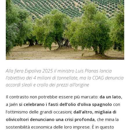
Alla fiera Expoliva 2025 il ministro Luis Planas lancia
l’obiettivo dei 4 milioni di tonnellate, ma la COAG denuncia
accordi sleali e crollo dei prezzi all’origine
Il contrasto non potrebbe essere più marcato:
da un lato
,
a Jaén
si celebrano i fasti dell’olio d’oliva spagnolo
con
l’ottimismo delle grandi occasioni;
dall’altro, migliaia di
olivicoltori denunciano una crisi profonda
, che mina la
sostenibilità economica delle loro imprese. È in questo