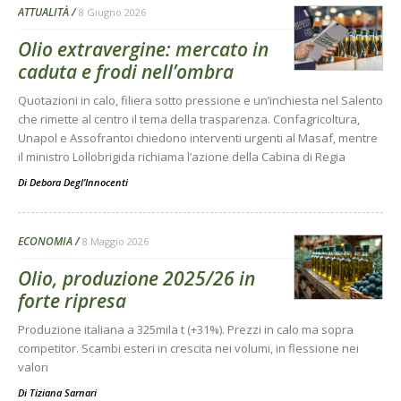
ATTUALITÀ
8 Giugno 2026
Olio extravergine: mercato in
caduta e frodi nell’ombra
Quotazioni in calo, filiera sotto pressione e un’inchiesta nel Salento
che rimette al centro il tema della trasparenza. Confagricoltura,
Unapol e Assofrantoi chiedono interventi urgenti al Masaf, mentre
il ministro Lollobrigida richiama l’azione della Cabina di Regia
Di
Debora Degl’Innocenti
ECONOMIA
8 Maggio 2026
Olio, produzione 2025/26 in
forte ripresa
Produzione italiana a 325mila t (+31%). Prezzi in calo ma sopra
competitor. Scambi esteri in crescita nei volumi, in flessione nei
valori
Di
Tiziana Sarnari