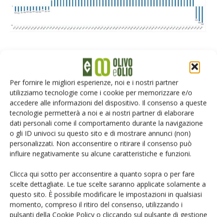
D’altra parte, le
importazioni di olio d’oliva
da alcuni dei
principali mercati, nel periodo da
ottobre a dicembre
2024
, sono
diminuite dello 0,5%
rispetto allo stesso
Per fornire le migliori esperienze, noi e i nostri partner
periodo della campagna 2023/2024.
utilizziamo tecnologie come i cookie per memorizzare e/o
accedere alle informazioni del dispositivo. Il consenso a queste
tecnologie permetterà a noi e ai nostri partner di elaborare
Si evidenzia una
ripresa del volume importato
da
dati personali come il comportamento durante la navigazione
Australia, Cina e Stati Uniti
(
tab. 3
).
o gli ID univoci su questo sito e di mostrare annunci (non)
personalizzati. Non acconsentire o ritirare il consenso può
influire negativamente su alcune caratteristiche e funzioni.
Clicca qui sotto per acconsentire a quanto sopra o per fare
scelte dettagliate. Le tue scelte saranno applicate solamente a
questo sito. È possibile modificare le impostazioni in qualsiasi
momento, compreso il ritiro del consenso, utilizzando i
pulsanti della Cookie Policy o cliccando sul pulsante di gestione