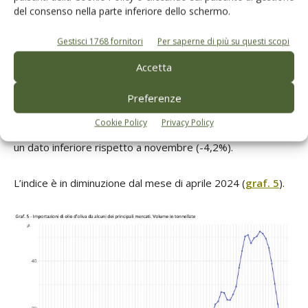
del consenso nella parte inferiore dello schermo.
Indice dei prezzi al consumo
Gestisci 1768 fornitori
Per saperne di più su questi scopi
armonizzato (Ue-27)
Accetta
L’Indice dei Prezzi al Consumo Armonizzato (IPCA) dell’olio
Preferenze
d’oliva nell’UE-27 è aumentato dell’1,5% nel mese di
Cookie Policy
Privacy Policy
dicembre rispetto allo stesso mese dell’anno precedente,
un dato inferiore rispetto a novembre (-4,2%).
L’indice è in diminuzione dal mese di aprile 2024 (
graf. 5
).