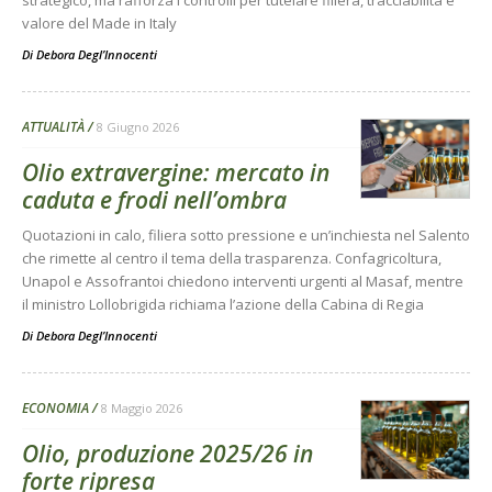
strategico, ma rafforza i controlli per tutelare filiera, tracciabilità e
valore del Made in Italy
Di
Debora Degl’Innocenti
ATTUALITÀ
8 Giugno 2026
Olio extravergine: mercato in
caduta e frodi nell’ombra
Quotazioni in calo, filiera sotto pressione e un’inchiesta nel Salento
che rimette al centro il tema della trasparenza. Confagricoltura,
Unapol e Assofrantoi chiedono interventi urgenti al Masaf, mentre
il ministro Lollobrigida richiama l’azione della Cabina di Regia
Di
Debora Degl’Innocenti
ECONOMIA
8 Maggio 2026
Olio, produzione 2025/26 in
forte ripresa