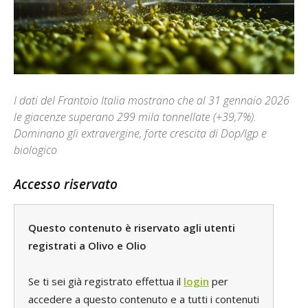
I dati del Frantoio Italia mostrano che al 31 gennaio 2026
le giacenze superano 299 mila tonnellate (+39,7%).
Dominano gli extravergine, forte crescita di Dop/Igp e
biologico
Accesso riservato
Questo contenuto è riservato agli utenti
registrati a Olivo e Olio
Se ti sei già registrato effettua il
login
per
accedere a questo contenuto e a tutti i contenuti