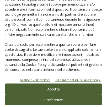
utilizziamo tecnologie come i cookie per memorizzare e/o
accedere alle informazioni del dispositivo. Il consenso a queste
tecnologie permetterà a noi e ai nostri partner di elaborare
dati personali come il comportamento durante la navigazione
o gli ID univoci su questo sito e di mostrare annunci (non)
personalizzati. Non acconsentire o ritirare il consenso può
Dalla stessa categoria
influire negativamente su alcune caratteristiche e funzioni.
Clicca qui sotto per acconsentire a quanto sopra o per fare
ATTUALITÀ
28 Luglio 2026
scelte dettagliate. Le tue scelte saranno applicate solamente a
questo sito. È possibile modificare le impostazioni in qualsiasi
Tunisia, l’olio d’oliva cambia
momento, compreso il ritiro del consenso, utilizzando i
passo tra export record e
pulsanti della Cookie Policy o cliccando sul pulsante di gestione
geopolitica
del consenso nella parte inferiore dello schermo.
L’export di olio tunisino registra volumi record superando 1,3
Gestisci 1768 fornitori
Per saperne di più su questi scopi
miliardi di euro. L’esenzione dai dazi USA consolida il
posizionamento del Paese, evidenziando come la geopolitica stia
Accetta
ormai ridefinendo il mercato agricolo del Mediterraneo
Di
Debora Degl’Innocenti
Preferenze