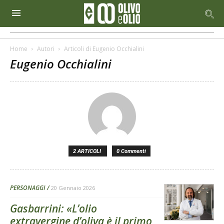
Home
Autori
Articoli di Eugenio Occhialini
Eugenio Occhialini
2 ARTICOLI
0 Commenti
PERSONAGGI
20 Gennaio 2026
Gasbarrini: «L’olio
extravergine d’oliva è il primo