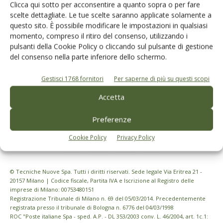
Clicca qui sotto per acconsentire a quanto sopra o per fare
scelte dettagliate. Le tue scelte saranno applicate solamente a
Iscriviti alle nostre newsletter
questo sito. È possibile modificare le impostazioni in qualsiasi
momento, compreso il ritiro del consenso, utilizzando i
pulsanti della Cookie Policy o cliccando sul pulsante di gestione
del consenso nella parte inferiore dello schermo.
Gestisci 1768 fornitori
Per saperne di più su questi scopi
Accetta
Preferenze
Cookie Policy
Privacy Policy
© Tecniche Nuove Spa. Tutti i diritti riservati. Sede legale Via Eritrea 21 -
20157 Milano | Codice fiscale, Partita IVA e Iscrizione al Registro delle
imprese di Milano: 00753480151
Registrazione Tribunale di Milano n. 69 del 05/03/2014. Precedentemente
registrata presso il tribunale di Bologna n. 6776 del 04/03/1998
ROC "Poste italiane Spa - sped. A.P. - DL 353/2003 conv. L. 46/2004, art. 1c.1: