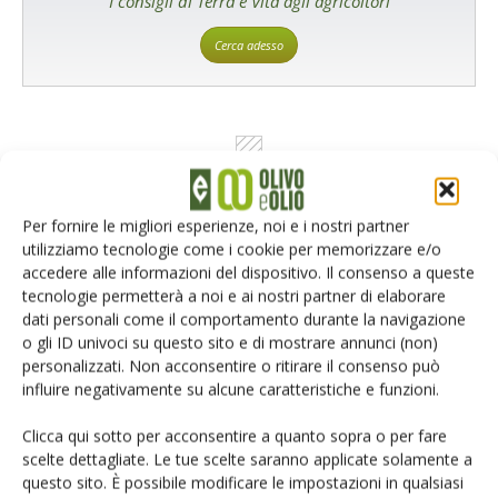
I consigli di Terra e Vita agli agricoltori
Cerca adesso
Per fornire le migliori esperienze, noi e i nostri partner
utilizziamo tecnologie come i cookie per memorizzare e/o
accedere alle informazioni del dispositivo. Il consenso a queste
Rimani aggiornato sul mondo
tecnologie permetterà a noi e ai nostri partner di elaborare
dati personali come il comportamento durante la navigazione
dell’agricoltura
o gli ID univoci su questo sito e di mostrare annunci (non)
personalizzati. Non acconsentire o ritirare il consenso può
influire negativamente su alcune caratteristiche e funzioni.
Iscriviti alle nostre newsletter
Clicca qui sotto per acconsentire a quanto sopra o per fare
scelte dettagliate. Le tue scelte saranno applicate solamente a
questo sito. È possibile modificare le impostazioni in qualsiasi