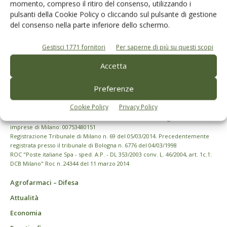
momento, compreso il ritiro del consenso, utilizzando i
pulsanti della Cookie Policy o cliccando sul pulsante di gestione
del consenso nella parte inferiore dello schermo.
Gestisci 1771 fornitori
Per saperne di più su questi scopi
Accetta
Preferenze
Cookie Policy
Privacy Policy
© Tecniche Nuove Spa. Tutti i diritti riservati. Sede legale Via Eritrea 21 -
20157 Milano | Codice fiscale, Partita IVA e Iscrizione al Registro delle
imprese di Milano: 00753480151
Registrazione Tribunale di Milano n. 69 del 05/03/2014. Precedentemente
registrata presso il tribunale di Bologna n. 6776 del 04/03/1998
ROC "Poste italiane Spa - sped. A.P. - DL 353/2003 conv. L. 46/2004, art. 1c.1:
DCB Milano" Roc n. 24344 del 11 marzo 2014
Agrofarmaci – Difesa
Attualità
Economia