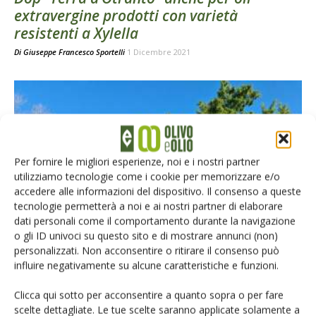
extravergine prodotti con varietà
resistenti a Xylella
Di
Giuseppe Francesco Sportelli
1 Dicembre 2021
Per fornire le migliori esperienze, noi e i nostri partner
utilizziamo tecnologie come i cookie per memorizzare e/o
accedere alle informazioni del dispositivo. Il consenso a queste
tecnologie permetterà a noi e ai nostri partner di elaborare
RICERCA SCIENTIFICA
dati personali come il comportamento durante la navigazione
o gli ID univoci su questo sito e di mostrare annunci (non)
Xylella protagonista anche a Evootrends
personalizzati. Non acconsentire o ritirare il consenso può
2021
influire negativamente su alcune caratteristiche e funzioni.
Di
Giuseppe Francesco Sportelli
13 Settembre 2021
Clicca qui sotto per acconsentire a quanto sopra o per fare
scelte dettagliate. Le tue scelte saranno applicate solamente a