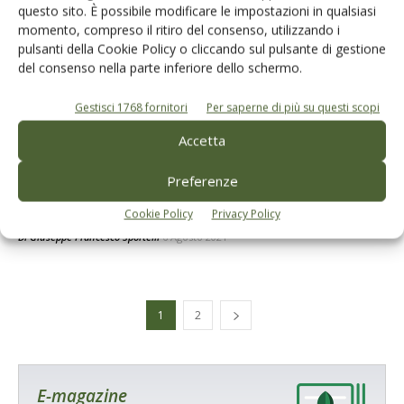
questo sito. È possibile modificare le impostazioni in qualsiasi
momento, compreso il ritiro del consenso, utilizzando i
pulsanti della Cookie Policy o cliccando sul pulsante di gestione
del consenso nella parte inferiore dello schermo.
Gestisci 1768 fornitori
Per saperne di più su questi scopi
Accetta
ATTUALITÀ
Preferenze
Xylella, via libera agli impianti in zona
infetta di frutteti e agrumeti
Cookie Policy
Privacy Policy
Di
Giuseppe Francesco Sportelli
6 Agosto 2021
1
2
E-magazine