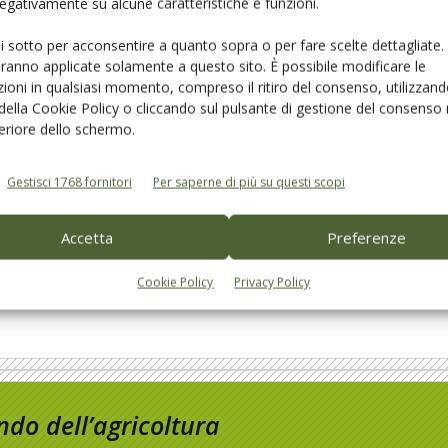
 negativamente su alcune caratteristiche e funzioni.
ui sotto per acconsentire a quanto sopra o per fare scelte dettagliate.
aranno applicate solamente a questo sito. È possibile modificare le
AGROFARMACI - DIFESA
ioni in qualsiasi momento, compreso il ritiro del consenso, utilizzand
 della Cookie Policy o cliccando sul pulsante di gestione del consenso 
Mosca, attacchi precoci. Resa e
feriore dello schermo.
qualità a rischio
15
Di Olivo e Olio, Giuliano Stimilli e Sandro Nardi
-
8 Settembre 2014
Gestisci 1768 fornitori
Per saperne di più su questi scopi
Accetta
Preferenze
Pagina 8 di 8
Cookie Policy
Privacy Policy
do dell’agricoltura