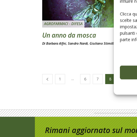
influire
Clicca q
scelte s
AGROFARMACI - DIFESA
impostaz
pulsanti
Un anno da mosca
parte in
Di Barbara Alfei, Sandro Nardi, Giuliano Stimilli
-
9 Marzo 20
...
1
6
7
8
Rimani aggiornato sul mon