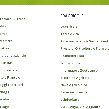
EDAGRICOLE
farmaci – Difesa
alità
Edagricole
omia
Terra e Vita
i e fiere
Agricommercio & Garden Cent
ativa
Rivista di Orticoltura e Floricol
zie dalle aziende
Il Contoterzista
 DOP IGP
Frutticoltura
monovarietali
Informatore Zootecnico
eto e Frantoio
Macchine Agricole
aggi e territori
Nova Agricoltura
onaggi
Passione in verde
i olio
Suinicoltura
rtage
VVQ – Vigne Vini e Qualità