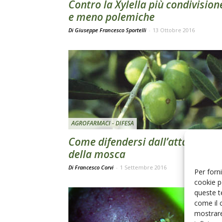
Contro la Xylella più condivision
e meno polemiche
Di Giuseppe Francesco Sportelli
-
13 Ottobre 2016
AGROFARMACI - DIFESA
Come difendersi dall’attacco
della mosca
Di Francesco Corvi
-
1 Settembre 2016
Per forni
cookie p
queste t
come il 
mostrare