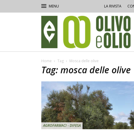
LA RIVISTA
CON
Olivo
e
Olio
Home
Tag
Mosca delle olive
Tag: mosca delle olive
AGROFARMACI - DIFESA