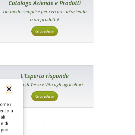
Catalogo Aziende e Prodotti
Un modo semplice per cercare un'azienda
o un prodotto!
Cerca adesso
L'Esperto risponde
I consigli di Terra e Vita agli agricoltori
Cerca adesso
 come i
senso a
ali
e di
o può