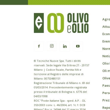
Agro
Attu
Econ
Event
Norm
Noti
© Tecniche Nuove Spa. Tutti i diritti
Olio
riservati. Sede legale Via Eritrea 21 - 20157
Milano | Codice fiscale, Partita IVA e
Oli 
Iscrizione al Registro delle imprese di
Oliv
Milano: 00753480151
Registrazione Tribunale di Milano n. 69 del
Paes
05/03/2014. Precedentemente registrata
presso il tribunale di Bologna n. 6776 del
Pers
04/03/1998
Prezz
ROC "Poste italiane Spa - sped. A.P. - DL
353/2003 conv. L. 46/2004, art. 1c.1: DCB
Repo
Milano" Roc n. 24344 del 11 marzo 2014