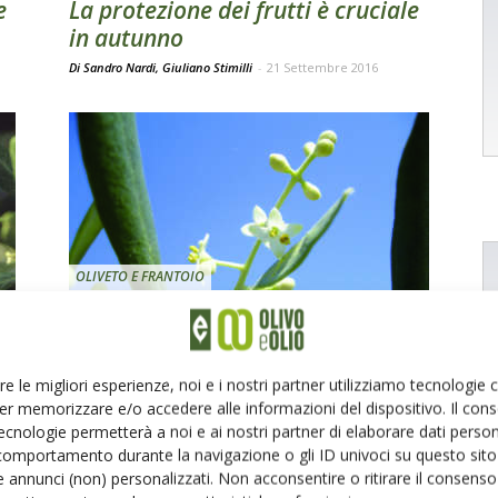
e
La protezione dei frutti è cruciale
in autunno
Di Sandro Nardi, Giuliano Stimilli
-
21 Settembre 2016
OLIVETO E FRANTOIO
Fioritura e allegagione fasi
delicate per il futuro
Di Barbara Alfei
-
25 Maggio 2015
re le migliori esperienze, noi e i nostri partner utilizziamo tecnologie
er memorizzare e/o accedere alle informazioni del dispositivo. Il con
ecnologie permetterà a noi e ai nostri partner di elaborare dati person
comportamento durante la navigazione o gli ID univoci su questo sito 
 annunci (non) personalizzati. Non acconsentire o ritirare il consens