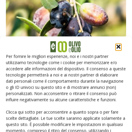
AGROFARMACI - DIFESA
Per fornire le migliori esperienze, noi e i nostri partner
utilizziamo tecnologie come i cookie per memorizzare e/o
Monitoraggio della mosca dell’olivo,
accedere alle informazioni del dispositivo. Il consenso a queste
rischio di infestazione in prima
tecnologie permetterà a noi e ai nostri partner di elaborare
generazione
dati personali come il comportamento durante la navigazione
o gli ID univoci su questo sito e di mostrare annunci (non)
Di
Fiore Giovannini
14 Giugno 2024
personalizzati. Non acconsentire o ritirare il consenso può
influire negativamente su alcune caratteristiche e funzioni.
Clicca qui sotto per acconsentire a quanto sopra o per fare
scelte dettagliate. Le tue scelte saranno applicate solamente a
questo sito. È possibile modificare le impostazioni in qualsiasi
momento, compreso il ritiro del consenso, utilizzando i