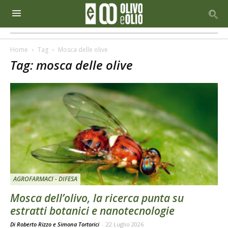
Home
Tag
Mosca delle olive
Tag: mosca delle olive
AGROFARMACI - DIFESA
Mosca dell’olivo, la ricerca punta su
estratti botanici e nanotecnologie
Di Roberto Rizzo e Simona Tortorici
-
22 Luglio 2026