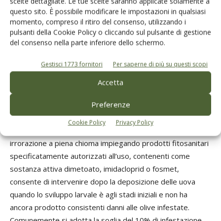
scelte dettagliate. Le tue scelte saranno applicate solamente a
alimentare, a feromoni o multi innesco) già dal mese di
questo sito. È possibile modificare le impostazioni in qualsiasi
giugno nelle annate in cui lo sviluppo vegetativo dell’olivo è
momento, compreso il ritiro del consenso, utilizzando i
anticipato, sia attraverso il controllo sistematico dei livelli di
pulsanti della Cookie Policy o cliccando sul pulsante di gestione
infestazione nelle drupe a partire dalla fase di
del consenso nella parte inferiore dello schermo.
ingrossamento del frutto (anticipando quindi la tradizionale
Gestisci 1773 fornitori
Per saperne di più su questi scopi
fase di indurimento del nocciolo). Il monitoraggio consente
di eseguire con maggiore tempestività gli interventi
Accetta
fitoiatrici. Questi differiscono poi a seconda se si persegua
Preferenze
una finalità larvicida o adulticida.
Cookie Policy
Privacy Policy
La prima, eseguita con trattamenti a finalità insetticida con
irrorazione a piena chioma impiegando prodotti fitosanitari
specificatamente autorizzati all’uso, contenenti come
sostanza attiva dimetoato, imidacloprid o fosmet,
consente di intervenire dopo la deposizione delle uova
quando lo sviluppo larvale è agli stadi iniziali e non ha
ancora prodotto consistenti danni alle olive infestate.
Comunemente si adotta la soglia del 10% di infestazione