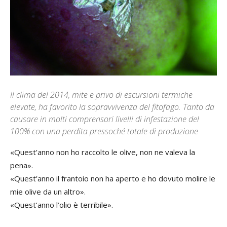
Il clima del 2014, mite e privo di escursioni termiche
elevate, ha favorito la sopravvivenza del fitofago. Tanto da
causare in molti comprensori livelli di infestazione del
100% con una perdita pressoché totale di produzione
«Quest’anno non ho raccolto le olive, non ne valeva la
pena».
«Quest’anno il frantoio non ha aperto e ho dovuto molire le
mie olive da un altro».
«Quest’anno l’olio è terribile».