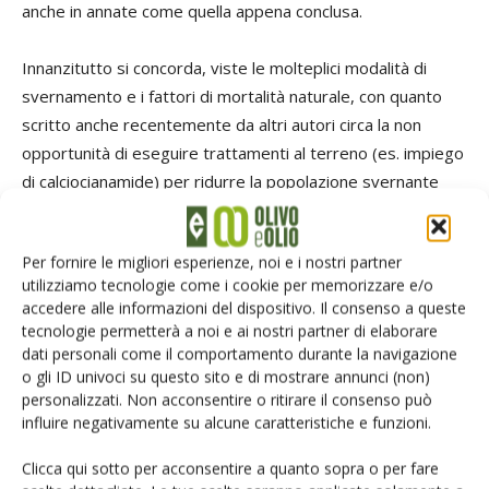
anche in annate come quella appena conclusa.
Innanzitutto si concorda, viste le molteplici modalità di
svernamento e i fattori di mortalità naturale, con quanto
scritto anche recentemente da altri autori circa la non
opportunità di eseguire trattamenti al terreno (es. impiego
di calciocianamide) per ridurre la popolazione svernante
allo stadio di larva o pupa perché privi di efficacia.
Per fornire le migliori esperienze, noi e i nostri partner
Per quanto riguarda la difesa dagli attacchi di mosca
utilizziamo tecnologie come i cookie per memorizzare e/o
durante la stagione vegetativa si ribadisce l’importanza di
accedere alle informazioni del dispositivo. Il consenso a queste
un attento monitoraggio del fitofago a livello
tecnologie permetterà a noi e ai nostri partner di elaborare
comprensoriale o aziendale, attività prevista tra l’altro dal
dati personali come il comportamento durante la navigazione
o gli ID univoci su questo sito e di mostrare annunci (non)
Piano d’azione nazionale sull’uso sostenibile dei prodotti
personalizzati. Non acconsentire o ritirare il consenso può
fitosanitari (DM 22 gennaio 2014). Il monitoraggio va
influire negativamente su alcune caratteristiche e funzioni.
eseguito sia attraverso il controllo settimanale dei voli
degli adulti mediante trappole (cromotropiche, ad innesco
Clicca qui sotto per acconsentire a quanto sopra o per fare