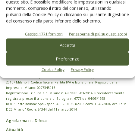
questo sito. È possibile modificare le impostazioni in qualsiasi
momento, compreso il ritiro del consenso, utilizzando i
pulsanti della Cookie Policy o cliccando sul pulsante di gestione
del consenso nella parte inferiore dello schermo.
Gestisci 1771 fornitori
Per saperne di più su questi scopi
Accetta
Preferenze
Cookie Policy
Privacy Policy
© Tecniche Nuove Spa. Tutti i diritti riservati. Sede legale Via Eritrea 21 -
20157 Milano | Codice fiscale, Partita IVA e Iscrizione al Registro delle
imprese di Milano: 00753480151
Registrazione Tribunale di Milano n. 69 del 05/03/2014. Precedentemente
registrata presso il tribunale di Bologna n. 6776 del 04/03/1998
ROC "Poste italiane Spa - sped. A.P. - DL 353/2003 conv. L. 46/2004, art. 1c.1:
DCB Milano" Roc n. 24344 del 11 marzo 2014
Agrofarmaci – Difesa
Attualità