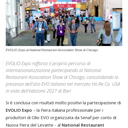
EVOLIO Expo al National Restaurant Association Show di Chicago.
EVOLIO Expo rafforza il proprio percorso di
internazionalizzazione partecipando al National
Restaurant Association Show di Chicago, consolidando la
presenza dell'olio EVO italiano nel mercato Ho.Re.Ca. USA
in vista dell'edizione 2027 di Bari
Si è conclusa con risultati molto positivi la partecipazione di
EVOLIO Expo
– la Fiera italiana professionale per i
produttori di Olio EVO organizzata da Senaf per conto di
Nuova Fiera del Levante - al
National Restaurant