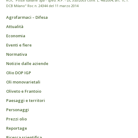
ROC "Poste italiane Spa - sped. A.P. - DL 353/2003 conv. L. 46/2004, art. 1c.1:
DCB Milano" Roc n. 24344 del 11 marzo 2014
Agrofarmaci – Difesa
Attualità
Economia
Eventi e fiere
Normativa
Notizie dalle aziende
Olio DOP IGP
Oli monovarietali
Oliveto e Frantoio
Paesaggi e territori
Personaggi
Prezzi olio
Reportage
Ricerca scientifica