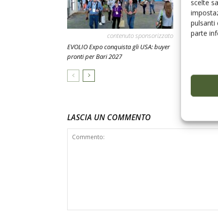
scelte s
impostaz
pulsanti
parte in
contenuto sponsorizzato
Aifo a EVOLIO
EVOLIO Expo conquista gli USA: buyer
centro del va
pronti per Bari 2027
LASCIA UN COMMENTO