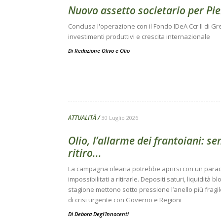
Nuovo assetto societario per Pie
Conclusa l'operazione con il Fondo IDeA Ccr II di Gr
investimenti produttivi e crescita internazionale
Di
Redazione Olivo e Olio
ATTUALITÀ
30 Luglio 2026
Olio, l’allarme dei frantoiani: sen
ritiro...
La campagna olearia potrebbe aprirsi con un parado
impossibilitati a ritirarle. Depositi saturi, liquidità 
stagione mettono sotto pressione l’anello più fragil
di crisi urgente con Governo e Regioni
Di
Debora Degl’Innocenti