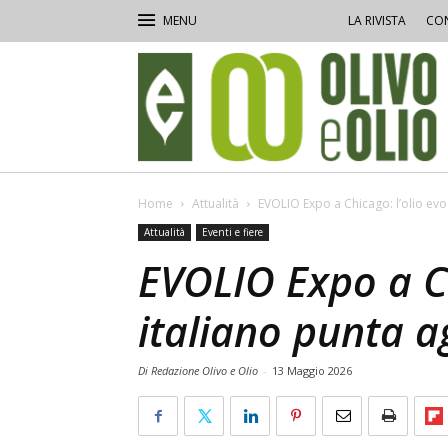
LA RIVISTA
CON
Olivo
e
Olio
Home
Attualità
EVOLIO Expo a Chicago: l’olio evo
Attualità
Eventi e fiere
EVOLIO Expo a Ch
italiano punta a
Di Redazione Olivo e Olio
-
13 Maggio 2026