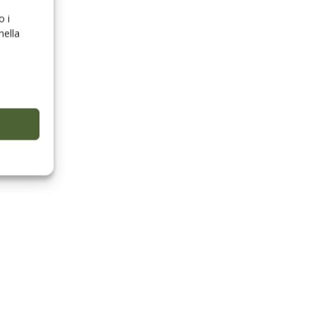
o i
nella