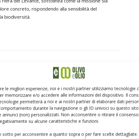
a Fiera del Levante, sottolinea come la missione sia
 valore concreto, rispondendo alla sensibilità del
a biodiversità.
Linkedin
Pinterest
Email
re le migliori esperienze, noi e i nostri partner utilizziamo tecnologie
er memorizzare e/o accedere alle informazioni del dispositivo. Il con
ecnologie permetterà a noi e ai nostri partner di elaborare dati person
comportamento durante la navigazione o gli ID univoci su questo sito 
 annunci (non) personalizzati. Non acconsentire o ritirare il consens
 negativamente su alcune caratteristiche e funzioni.
ui sotto per acconsentire a quanto sopra o per fare scelte dettagliate.