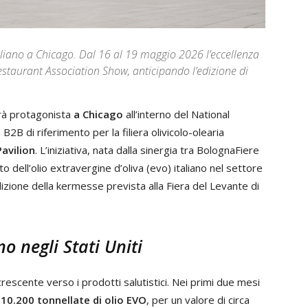
liano a Chicago. Dal 16 al 19 maggio 2026 l’eccellenza
estaurant Association Show, anticipando l’edizione di
à protagonista
a Chicago
all’interno del National
2B di riferimento per la filiera olivicolo-olearia
Pavilion
. L’iniziativa, nata dalla sinergia tra BolognaFiere
 dell’olio extravergine d’oliva (evo) italiano nel settore
dizione della kermesse prevista alla Fiera del Levante di
o negli Stati Uniti
escente verso i prodotti salutistici. Nei primi due mesi
e
10.200 tonnellate di olio EVO
, per un valore di circa