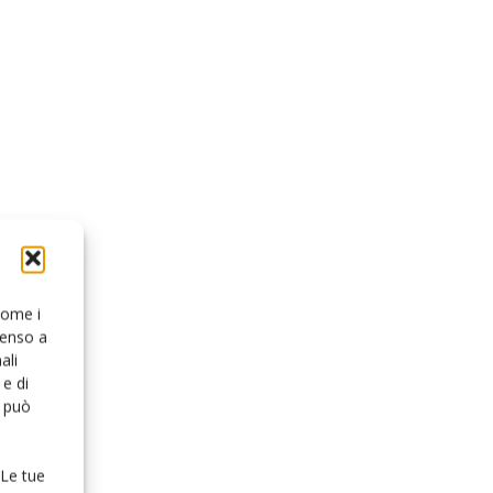
 come i
senso a
ali
e di
o può
 Le tue