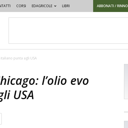
TATTI
CORSI
EDAGRICOLE
LIBRI
ABBONATI / RINN
 italiano punta agli USA
icago: l’olio evo
gli USA