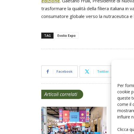
edizione
. Gaetano Frulli, Presidente di Nuov
trasformare la qualità della filiera italiana in
consumatore globale verso la nutraceutica e l
TAG
Evolio Expo
Facebook
Twitter
Per forni
cookie p
Articoli correlati
queste t
come il 
mostrare
influire
Clicca q