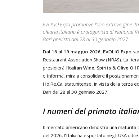
EVOLIO Expo promuove l’olio extravergine ita
olearia italiana è protagonista al National R
Bari prevista dal 28 al 30 gennaio 2027
Dal 16 al 19 maggio 2026
,
EVOLIO Expo
sar
Restaurant Association Show (NRAS). La fiera B
presidierà l’
Italian Wine, Spirits & Olive Oil 
e Informa, mira a consolidare il posizionamento
Ho.Re.Ca. statunitense, in vista della terza e
Bari dal 28 al 30 gennaio 2027.
I numeri del primato italian
Il mercato americano dimostra una maturità cr
del 2026, l’Italia ha esportato negli USA oltr