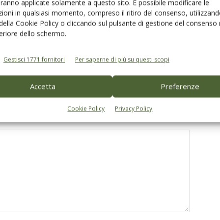
aranno applicate solamente a questo sito. È possibile modificare le
ioni in qualsiasi momento, compreso il ritiro del consenso, utilizzand
 della Cookie Policy o cliccando sul pulsante di gestione del consenso 
feriore dello schermo.
 Expo 2026: il frantoio al
Unapol a Evolio Expo, l’olivicoltura del
lore
futuro passa dai giovani e
dall’innovazione
Gestisci 1771 fornitori
Per saperne di più su questi scopi
Accetta
Preferenze
Cookie Policy
Privacy Policy