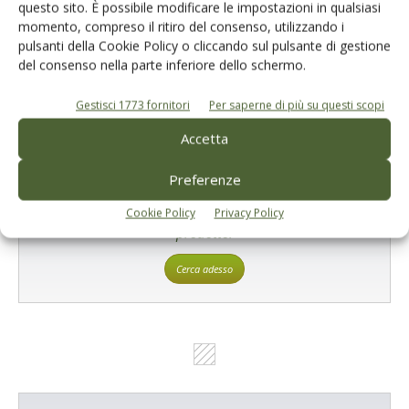
questo sito. È possibile modificare le impostazioni in qualsiasi
Tecniche, prodotti e servizi dalle aziende
momento, compreso il ritiro del consenso, utilizzando i
pulsanti della Cookie Policy o cliccando sul pulsante di gestione
del consenso nella parte inferiore dello schermo.
Gestisci 1773 fornitori
Per saperne di più su questi scopi
Accetta
Preferenze
Catalogo Aziende e Prodotti
Un modo semplice per cercare un'azienda o un
Cookie Policy
Privacy Policy
prodotto!
Cerca adesso