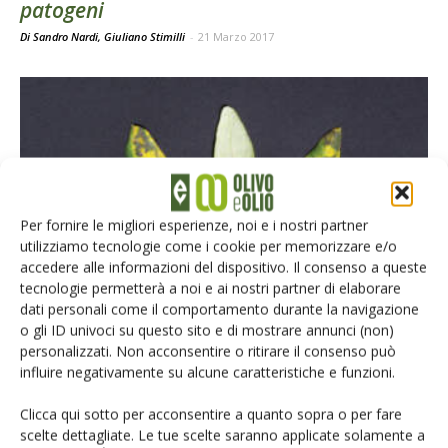
patogeni
Di Sandro Nardi, Giuliano Stimilli
-
21 Marzo 2017
Per fornire le migliori esperienze, noi e i nostri partner
utilizziamo tecnologie come i cookie per memorizzare e/o
accedere alle informazioni del dispositivo. Il consenso a queste
AGROFARMACI - DIFESA
tecnologie permetterà a noi e ai nostri partner di elaborare
Dopo un inverno mite attenzione all’occhio
dati personali come il comportamento durante la navigazione
di pavone
o gli ID univoci su questo sito e di mostrare annunci (non)
personalizzati. Non acconsentire o ritirare il consenso può
Di Riccardo Bugiani e Massimo Bariselli
-
11 Giugno 2016
influire negativamente su alcune caratteristiche e funzioni.
Clicca qui sotto per acconsentire a quanto sopra o per fare
E-magazine
scelte dettagliate. Le tue scelte saranno applicate solamente a