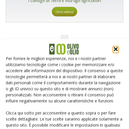
I consigli di Terra e Vita agli agricoltori
Cerca adesso
Per fornire le migliori esperienze, noi e i nostri partner
utilizziamo tecnologie come i cookie per memorizzare e/o
accedere alle informazioni del dispositivo. Il consenso a queste
Rimani aggiornato sul mondo
tecnologie permetterà a noi e ai nostri partner di elaborare
dati personali come il comportamento durante la navigazione
dell’agricoltura
o gli ID univoci su questo sito e di mostrare annunci (non)
personalizzati. Non acconsentire o ritirare il consenso può
influire negativamente su alcune caratteristiche e funzioni.
Iscriviti alle nostre newsletter
Clicca qui sotto per acconsentire a quanto sopra o per fare
scelte dettagliate. Le tue scelte saranno applicate solamente a
questo sito. È possibile modificare le impostazioni in qualsiasi