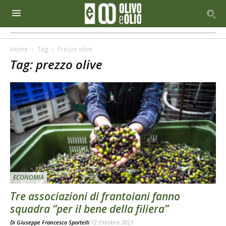
Home
Tag
Prezzo olive
Tag: prezzo olive
ECONOMIA
Tre associazioni di frantoiani fanno
squadra “per il bene della filiera”
Di
Giuseppe Francesco Sportelli
12 Ottobre 2021