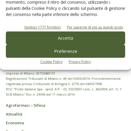
momento, compreso il ritiro del consenso, utilizzando i
pulsanti della Cookie Policy o cliccando sul pulsante di gestione
del consenso nella parte inferiore dello schermo.
Gestisci 1771 fornitori
Per saperne di più su questi scopi
Accetta
Preferenze
Cookie Policy
Privacy Policy
© Tecniche Nuove Spa. Tutti i diritti riservati. Sede legale Via Eritrea 21 -
20157 Milano | Codice fiscale, Partita IVA e Iscrizione al Registro delle
imprese di Milano: 00753480151
Registrazione Tribunale di Milano n. 69 del 05/03/2014. Precedentemente
registrata presso il tribunale di Bologna n. 6776 del 04/03/1998
ROC "Poste italiane Spa - sped. A.P. - DL 353/2003 conv. L. 46/2004, art. 1c.1:
DCB Milano" Roc n. 24344 del 11 marzo 2014
Agrofarmaci – Difesa
Attualità
Economia