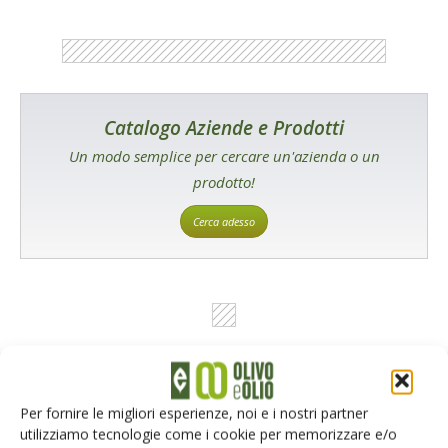
Catalogo Aziende e Prodotti
Un modo semplice per cercare un'azienda o un
prodotto!
Cerca adesso
L'Esperto risponde
Per fornire le migliori esperienze, noi e i nostri partner
I consigli di Terra e Vita agli agricoltori
utilizziamo tecnologie come i cookie per memorizzare e/o