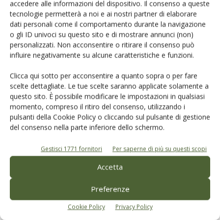
accedere alle informazioni del dispositivo. Il consenso a queste
Cerca adesso
tecnologie permetterà a noi e ai nostri partner di elaborare
dati personali come il comportamento durante la navigazione
o gli ID univoci su questo sito e di mostrare annunci (non)
personalizzati. Non acconsentire o ritirare il consenso può
influire negativamente su alcune caratteristiche e funzioni.
Clicca qui sotto per acconsentire a quanto sopra o per fare
scelte dettagliate. Le tue scelte saranno applicate solamente a
questo sito. È possibile modificare le impostazioni in qualsiasi
momento, compreso il ritiro del consenso, utilizzando i
Rimani aggiornato sul mondo
pulsanti della Cookie Policy o cliccando sul pulsante di gestione
del consenso nella parte inferiore dello schermo.
dell’agricoltura
Gestisci 1771 fornitori
Per saperne di più su questi scopi
Iscriviti alle nostre newsletter
Accetta
Preferenze
Cookie Policy
Privacy Policy