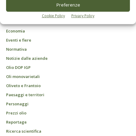
DCB Milano" Roc n. 24344 del 11 marzo 2014
Preferenze
Agrofarmaci – Difesa
Cookie Policy
Privacy Policy
Attualità
Economia
Eventi e fiere
Normativa
Notizie dalle aziende
Olio DOP IGP
Oli monovarietali
Oliveto e Frantoio
Paesaggi e territori
Personaggi
Prezzi olio
Reportage
Ricerca scientifica