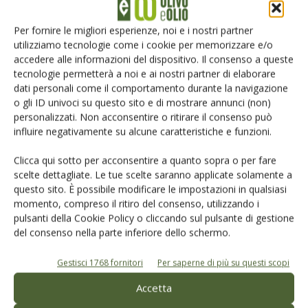
Iscriviti alle nostre newsletter
Per fornire le migliori esperienze, noi e i nostri partner
utilizziamo tecnologie come i cookie per memorizzare e/o
accedere alle informazioni del dispositivo. Il consenso a queste
tecnologie permetterà a noi e ai nostri partner di elaborare
dati personali come il comportamento durante la navigazione
o gli ID univoci su questo sito e di mostrare annunci (non)
personalizzati. Non acconsentire o ritirare il consenso può
influire negativamente su alcune caratteristiche e funzioni.
Clicca qui sotto per acconsentire a quanto sopra o per fare
scelte dettagliate. Le tue scelte saranno applicate solamente a
questo sito. È possibile modificare le impostazioni in qualsiasi
momento, compreso il ritiro del consenso, utilizzando i
pulsanti della Cookie Policy o cliccando sul pulsante di gestione
del consenso nella parte inferiore dello schermo.
© Tecniche Nuove Spa. Tutti i diritti riservati. Sede legale Via Eritrea 21 -
20157 Milano | Codice fiscale, Partita IVA e Iscrizione al Registro delle
imprese di Milano: 00753480151
Gestisci 1768 fornitori
Per saperne di più su questi scopi
Registrazione Tribunale di Milano n. 69 del 05/03/2014. Precedentemente
registrata presso il tribunale di Bologna n. 6776 del 04/03/1998
Accetta
ROC "Poste italiane Spa - sped. A.P. - DL 353/2003 conv. L. 46/2004, art. 1c.1: