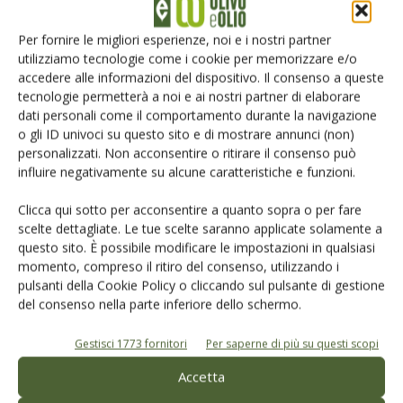
Iscriviti alle nostre newsletter
Per fornire le migliori esperienze, noi e i nostri partner
utilizziamo tecnologie come i cookie per memorizzare e/o
accedere alle informazioni del dispositivo. Il consenso a queste
tecnologie permetterà a noi e ai nostri partner di elaborare
dati personali come il comportamento durante la navigazione
o gli ID univoci su questo sito e di mostrare annunci (non)
personalizzati. Non acconsentire o ritirare il consenso può
influire negativamente su alcune caratteristiche e funzioni.
Clicca qui sotto per acconsentire a quanto sopra o per fare
scelte dettagliate. Le tue scelte saranno applicate solamente a
questo sito. È possibile modificare le impostazioni in qualsiasi
momento, compreso il ritiro del consenso, utilizzando i
pulsanti della Cookie Policy o cliccando sul pulsante di gestione
del consenso nella parte inferiore dello schermo.
© Tecniche Nuove Spa. Tutti i diritti riservati. Sede legale Via Eritrea 21 -
20157 Milano | Codice fiscale, Partita IVA e Iscrizione al Registro delle
imprese di Milano: 00753480151
Gestisci 1773 fornitori
Per saperne di più su questi scopi
Registrazione Tribunale di Milano n. 69 del 05/03/2014. Precedentemente
registrata presso il tribunale di Bologna n. 6776 del 04/03/1998
Accetta
ROC "Poste italiane Spa - sped. A.P. - DL 353/2003 conv. L. 46/2004, art. 1c.1: