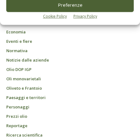
DCB Milano" Roc n. 24344 del 11 marzo 2014
Preferenze
Agrofarmaci – Difesa
Cookie Policy
Privacy Policy
Attualità
Economia
Eventi e fiere
Normativa
Notizie dalle aziende
Olio DOP IGP
Oli monovarietali
Oliveto e Frantoio
Paesaggi e territori
Personaggi
Prezzi olio
Reportage
Ricerca scientifica