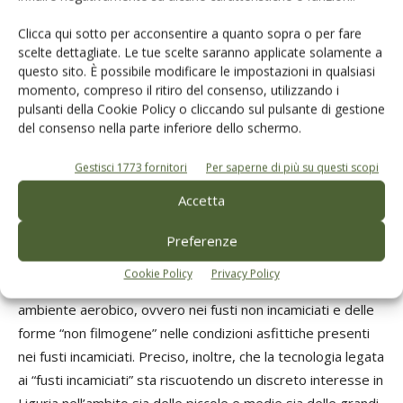
“fusti di plastica incamiciati” si riferisce a una tecnologia
messa a punto e già studiata in precedenza dal gruppo di
Clicca qui sotto per acconsentire a quanto sopra o per fare
Campobasso, i cui risultati sono stati in parte già pubblicati
scelte dettagliate. Le tue scelte saranno applicate solamente a
questo sito. È possibile modificare le impostazioni in qualsiasi
in Italia (Olivo e Olio 2/2019) e all’estero (Foods, 2020, 9,
momento, compreso il ritiro del consenso, utilizzando i
941; doi:10.3390/foods9070941). «Ultimamente, oltre a
pulsanti della Cookie Policy o cliccando sul pulsante di gestione
studiare il tipo di plastica idonea per la incamiciatura dei
del consenso nella parte inferiore dello schermo.
fusti, sono stati studiati i microrganismi che normalmente
Gestisci 1773 fornitori
Per saperne di più su questi scopi
sviluppano nella salamoia della Taggiasca conservata in
questi tipi di contenitori.
Accetta
È interessante notare come uno dei lieviti ricorrenti nella
Preferenze
salamoia della Taggiasca, denominato
Pichia manshurica
,
Cookie Policy
Privacy Policy
produca delle varianti “filmogene” (produttrici di biofilm) in
ambiente aerobico, ovvero nei fusti non incamiciati e delle
forme “non filmogene” nelle condizioni asfittiche presenti
nei fusti incamiciati. Preciso, inoltre, che la tecnologia legata
ai “fusti incamiciati” sta riscuotendo un discreto interesse in