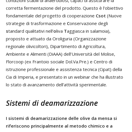
condizioni stabili di anaerobiosi, capaci di assicurare la
corretta fermentazione del prodotto. Questo è l’obiettivo
fondamentale del progetto di cooperazione
Csot
(Nuove
strategie di trasformazione e
C
onservazione degli
s
tandard qualitativi nell’
o
liva
T
aggiasca in salamoia),
proposto e attuato da Oroliguria (Organizzazione
regionale olivicoltori), Dipartimento di Agricoltura,
Ambiente e Alimenti (DiAAA) dell’Università del Molise,
Florcoop (ex Frantoio sociale Dol.Va.Pre.) e Centro di
istruzione professionale e assistenza tecnica (Cipat) della
Cia di Imperia, e presentato in un webinar che ha illustrato
lo stato di avanzamento dell’attività sperimentale.
Sistemi di deamarizzazione
I sistemi di deamarizzazione delle olive da mensa si
riferiscono principalmente al metodo chimico e a