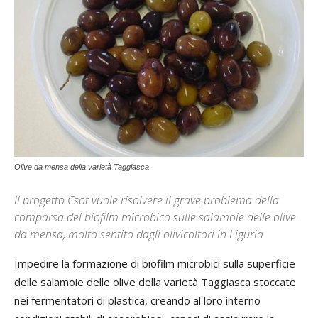
Olive da mensa della varietà Taggiasca
Il progetto Csot vuole risolvere il grave problema della
comparsa del biofilm microbico sulle salamoie delle olive
da mensa, molto sentito dagli olivicoltori in Liguria
Impedire la formazione di biofilm microbici sulla superficie
delle salamoie delle olive della varietà Taggiasca stoccate
nei fermentatori di plastica, creando al loro interno