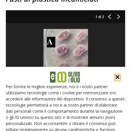
1
di 3
Per fornire le migliori esperienze, noi e i nostri partner
Variante “filmogena” (A) oppure “non filmogena” (B) del lievito Pichia manshurica
utilizziamo tecnologie come i cookie per memorizzare e/o
presente rispettivamente nelle salamoie esposte all’aria oppure in condizioni di
anaerobiosi
accedere alle informazioni del dispositivo. Il consenso a queste
tecnologie permetterà a noi e ai nostri partner di elaborare
dati personali come il comportamento durante la navigazione
o gli ID univoci su questo sito e di mostrare annunci (non)
personalizzati. Non acconsentire o ritirare il consenso può
La seconda innovazione riguardante invece l’impiego dei
influire negativamente su alcune caratteristiche e funzioni.