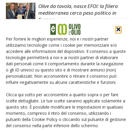
Olive da tavola, nasce EFOI: la filiera
mediterranea cerca peso politico in
Europa
Ercole Olivario 2025, torna la sfida tra
Per fornire le migliori esperienze, noi e i nostri partner
le migliori olive da mensa italiane
utilizziamo tecnologie come i cookie per memorizzare e/o
accedere alle informazioni del dispositivo. Il consenso a queste
tecnologie permetterà a noi e ai nostri partner di elaborare
4a edizione dell’Ercole Olivario: sezione
dati personali come il comportamento durante la navigazione
olive da tavola 2024
o gli ID univoci su questo sito e di mostrare annunci (non)
personalizzati. Non acconsentire o ritirare il consenso può
influire negativamente su alcune caratteristiche e funzioni.
Clicca qui sotto per acconsentire a quanto sopra o per fare
scelte dettagliate. Le tue scelte saranno applicate solamente a
questo sito. È possibile modificare le impostazioni in qualsiasi
LASCIA UN COMMENTO
momento, compreso il ritiro del consenso, utilizzando i
pulsanti della Cookie Policy o cliccando sul pulsante di gestione
del consenso nella parte inferiore dello schermo.