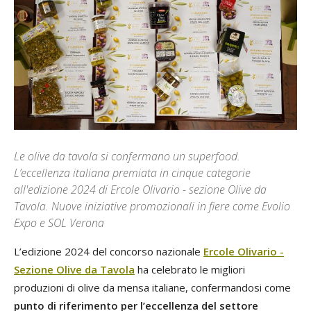
Le olive da tavola si confermano un superfood.
L’eccellenza italiana premiata in cinque categorie
all'edizione 2024 di Ercole Olivario - sezione Olive da
Tavola. Nuove iniziative promozionali in fiere come Evolio
Expo e SOL Verona
L’edizione 2024 del concorso nazionale
Ercole Olivario -
Sezione Olive da Tavola
ha celebrato le migliori
produzioni di olive da mensa italiane, confermandosi come
punto di riferimento per l’eccellenza del settore