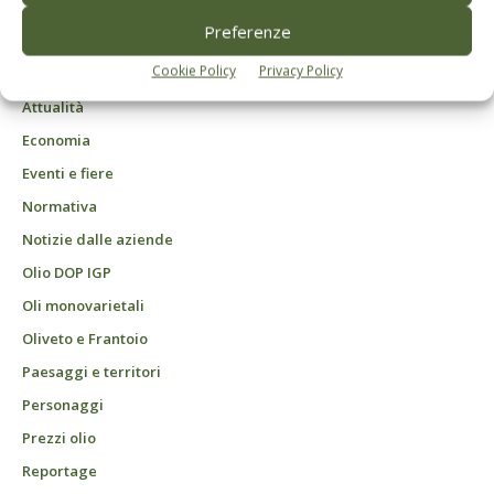
ROC "Poste italiane Spa - sped. A.P. - DL 353/2003 conv. L. 46/2004, art. 1c.1:
Preferenze
DCB Milano" Roc n. 24344 del 11 marzo 2014
Cookie Policy
Privacy Policy
Agrofarmaci – Difesa
Attualità
Economia
Eventi e fiere
Normativa
Notizie dalle aziende
Olio DOP IGP
Oli monovarietali
Oliveto e Frantoio
Paesaggi e territori
Personaggi
Prezzi olio
Reportage