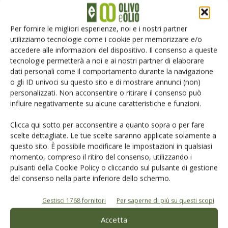
dell’agricoltura
Per fornire le migliori esperienze, noi e i nostri partner
Iscriviti alle nostre newsletter
utilizziamo tecnologie come i cookie per memorizzare e/o
accedere alle informazioni del dispositivo. Il consenso a queste
tecnologie permetterà a noi e ai nostri partner di elaborare
dati personali come il comportamento durante la navigazione
o gli ID univoci su questo sito e di mostrare annunci (non)
personalizzati. Non acconsentire o ritirare il consenso può
influire negativamente su alcune caratteristiche e funzioni.
Clicca qui sotto per acconsentire a quanto sopra o per fare
scelte dettagliate. Le tue scelte saranno applicate solamente a
questo sito. È possibile modificare le impostazioni in qualsiasi
momento, compreso il ritiro del consenso, utilizzando i
pulsanti della Cookie Policy o cliccando sul pulsante di gestione
del consenso nella parte inferiore dello schermo.
© Tecniche Nuove Spa. Tutti i diritti riservati. Sede legale Via Eritrea 21 -
20157 Milano | Codice fiscale, Partita IVA e Iscrizione al Registro delle
Gestisci 1768 fornitori
Per saperne di più su questi scopi
imprese di Milano: 00753480151
Registrazione Tribunale di Milano n. 69 del 05/03/2014. Precedentemente
Accetta
registrata presso il tribunale di Bologna n. 6776 del 04/03/1998