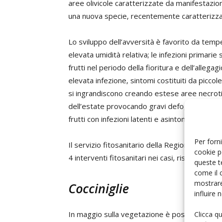
aree olivicole caratterizzate da manifestazio
una nuova specie, recentemente caratterizz
Lo sviluppo dell’avversità è favorito da tempe
elevata umidità relativa; le infezioni primarie 
frutti nel periodo della fioritura e dell’allega
elevata infezione, sintomi costituiti da piccol
si ingrandiscono creando estese aree necrotiche
dell’estate provocando gravi defogliazioni e 
frutti con infezioni latenti e asintomatiche che
Per forni
Il servizio fitosanitario della Regione Puglia, 
cookie p
4 interventi fitosanitari nei casi, rispettivame
queste t
come il 
mostrare
Cocciniglie
influire
In maggio sulla vegetazione è possibile osserv
Clicca q