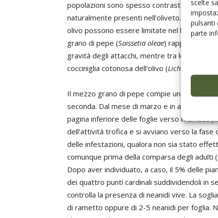
scelte s
popolazioni sono spesso contrastate dalla pr
impostaz
naturalmente presenti nell’oliveto. Così le dive
pulsanti
olivo possono essere limitate nel loro svilupp
parte in
grano di pepe (
Saissetia oleae
) rappresenta il
gravità degli attacchi, mentre tra le altre spe
cocciniglia cotonosa dell’olivo (
Lichtensia vibur
Il mezzo grano di pepe compie una generazio
seconda. Dal mese di marzo e in aprile le form
pagina inferiore delle foglie verso i rametti 
dell’attività trofica e si avviano verso la fase
delle infestazioni, qualora non sia stato eff
comunque prima della comparsa degli adulti (
Dopo aver individuato, a caso, il 5% delle pi
dei quattro punti cardinali suddividendoli in 
controlla la presenza di neanidi vive. La sog
di rametto oppure di 2-5 neanidi per foglia. Ne