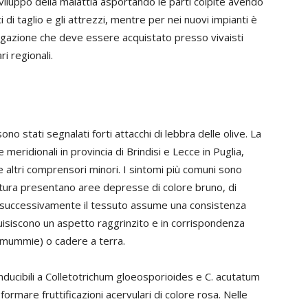
sviluppo della malattia asportando le parti colpite avendo
 di taglio e gli attrezzi, mentre per nei nuovi impianti è
agazione che deve essere acquistato presso vivaisti
i regionali.
 sono stati segnalati forti attacchi di lebbra delle olive. La
meridionali in provincia di Brindisi e Lecce in Puglia,
ia e altri comprensori minori. I sintomi più comuni sono
aiatura presentano aree depresse di colore bruno, di
li successivamente il tessuto assume una consistenza
quisiscono un aspetto raggrinzito e in corrispondenza
 (mummie) o cadere a terra.
nducibili a Colletotrichum gloeosporioides e C. acutatum
formare fruttificazioni acervulari di colore rosa. Nelle