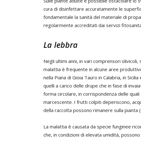
Sulle piante adulte è possibile ostacolare lo 
cura di disinfettare accuratamente le superfici
fondamentale la sanità del materiale di prop
regolarmente accreditati dai servizi fitosanitar
La lebbra
Negli ultimi anni, in vari comprensori olivicoli,
malattia è frequente in alcune aree produttive 
nella Piana di Gioia Tauro in Calabria, in Sicil
quelli a carico delle drupe che in fase di inv
forma circolare, in corrispondenza delle qua
marcescente. I frutti colpiti deperiscono, ac
della raccolta possono rimanere sulla pianta
La malattia è causata da specie funginee rico
che, in condizioni di elevata umidità, possono 