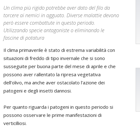
Un clima più rigido potrebbe aver dato del filo da
torcere ai nemici in agguato. Diverse malattie devono
però essere combattute in questo periodo.
Utilizzando specie antagoniste o eliminando le
fascine di potatura
Il clima primaverile è stato di estrema variabilità con
situazioni di freddo di tipo invernale che si sono
susseguite per buona parte del mese di aprile e che
possono aver rallentato la ripresa vegetativa
dell’olivo, ma anche aver ostacolato l’azione dei
patogeni e degli insetti dannosi.
Per quanto riguarda i patogeni in questo periodo si
possono osservare le prime manifestazioni di
verticilliosi.