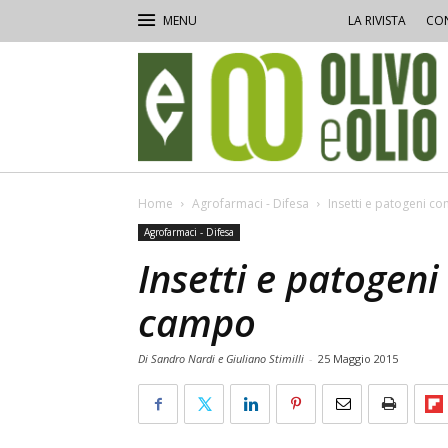
LA RIVISTA
CON
Olivo
e
Olio
Home
Agrofarmaci - Difesa
Insetti e patogeni c
Agrofarmaci - Difesa
Insetti e patogeni
campo
Di Sandro Nardi e Giuliano Stimilli
-
25 Maggio 2015