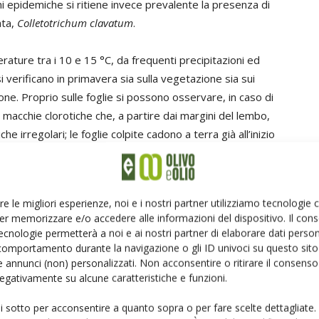
ni epidemiche si ritiene invece prevalente la presenza di
ata,
Colletotrichum clavatum
.
rature tra i 10 e 15 °C, da frequenti precipitazioni ed
si verificano in primavera sia sulla vegetazione sia sui
gione. Proprio sulle foglie si possono osservare, in caso di
e macchie clorotiche che, a partire dai margini del lembo,
 irregolari; le foglie colpite cadono a terra già all’inizio
disseccamento dei rami. Il patogeno attacca invece i
 diventano evidenti solo a partire dall’invaiatura.
re le migliori esperienze, noi e i nostri partner utilizziamo tecnologie
per una corretta gestione della malattia, consiglia dai 3 ai
er memorizzare e/o accedere alle informazioni del dispositivo. Il con
nte, di lieve o grave entità dell’infezione.
ecnologie permetterà a noi e ai nostri partner di elaborare dati person
comportamento durante la navigazione o gli ID univoci su questo sito 
 annunci (non) personalizzati. Non acconsentire o ritirare il consens
 negativamente su alcune caratteristiche e funzioni.
are anche lo sviluppo di diversi fitofagi, le cui
ui sotto per acconsentire a quanto sopra o per fare scelte dettagliate.