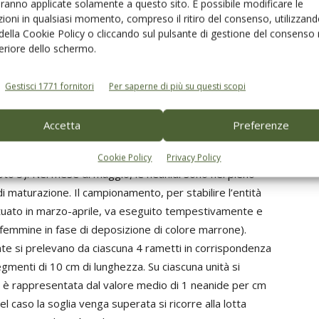
aranno applicate solamente a questo sito. È possibile modificare le
esenza di numerosi predatori e parassitoidi
ioni in qualsiasi momento, compreso il ritiro del consenso, utilizzand
rse specie di cocciniglie che infestano le coltivazioni di
 della Cookie Policy o cliccando sul pulsante di gestione del consenso 
o dall’azione di specie antagoniste. La cocciniglia mezzo
feriore dello schermo.
 fitomizo più importante sia per diffusione sia per la
cie si ritiene opportuno citare le cocciniglie cotonose:
Gestisci 1771 fornitori
Per saperne di più su questi scopi
nii
) e cocciniglia cotonosa carenata (
Filippia follicularis
).
Accetta
Preferenze
ne all’anno ed in alcune zone può effettuarne anche una
e giovanili svernanti, entrano in attività, migrando dalla
Cookie Policy
Privacy Policy
(foto 3). Nel mese di maggio, le neanidi sono nel pieno
 di maturazione. Il campionamento, per stabilire l’entità
ettuato in marzo-aprile, va eseguito tempestivamente e
femmine in fase di deposizione di colore marrone).
ante si prelevano da ciascuna 4 rametti in corrispondenza
segmenti di 10 cm di lunghezza. Su ciascuna unità si
lia è rappresentata dal valore medio di 1 neanide per cm
l caso la soglia venga superata si ricorre alla lotta