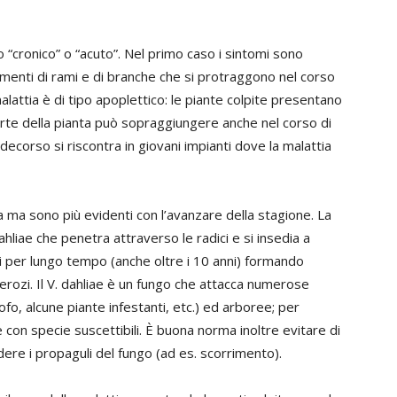
 “cronico” o “acuto”. Nel primo caso i sintomi sono
amenti di rami e di branche che si protraggono nel corso
alattia è di tipo apoplettico: le piante colpite presentano
orte della pianta può sopraggiungere anche nel corso di
ecorso si riscontra in giovani impianti dove la malattia
 ma sono più evidenti con l’avanzare della stagione. La
ahliae che penetra attraverso le radici e si insedia a
etti per lungo tempo (anche oltre i 10 anni) formando
rozi. Il V. dahliae è un fungo che attacca numerose
o, alcune piante infestanti, etc.) ed arboree; per
con specie suscettibili. È buona norma inoltre evitare di
dere i propaguli del fungo (ad es. scorrimento).