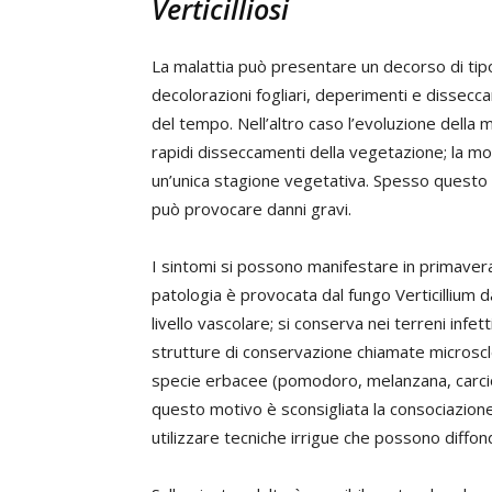
Verticilliosi
La malattia può presentare un decorso di tipo
decolorazioni fogliari, deperimenti e dissecc
del tempo. Nell’altro caso l’evoluzione della m
rapidi disseccamenti della vegetazione; la m
un’unica stagione vegetativa. Spesso questo d
può provocare danni gravi.
I sintomi si possono manifestare in primavera
patologia è provocata dal fungo Verticillium d
livello vascolare; si conserva nei terreni inf
strutture di conservazione chiamate microscle
specie erbacee (pomodoro, melanzana, carciof
questo motivo è sconsigliata la consociazione 
utilizzare tecniche irrigue che possono diffon