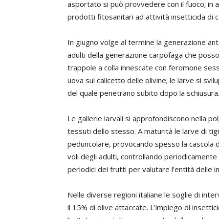
asportato si può provvedere con il fuoco; in 
prodotti fitosanitari ad attività insetticida di 
In giugno volge al termine la generazione anto
adulti della generazione carpofaga che posso
trappole a colla innescate con feromone se
uova sul calicetto delle olivine; le larve si sv
del quale penetrano subito dopo la schiusura
Le gallerie larvali si approfondiscono nella po
tessuti dello stesso. A maturità le larve di ti
peduncolare, provocando spesso la cascola dei
voli degli adulti, controllando periodicamen
periodici dei frutti per valutare l’entità delle i
Nelle diverse regioni italiane le soglie di inte
il 15% di olive attaccate. L’impiego di insettic