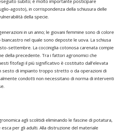
 eseguito subito; è molto importante posticipare
(luglio-agosto), in corrispondenza della schiusura delle
lnerabilità della specie.
generazioni in un anno; le giovani femmine sono di colore
so biancastro nel quale sono deposte le uova. La schiusa
gosto-settembre. La cocciniglia cotonosa carenata compie
 della precedente. Tra i fattori agronomici che
sti fitofagi il più significativo è costituito dall’elevata
n sesto di impianto troppo stretto o da operazioni di
onalmente condotti non necessitano di norma di interventi
se.
ronomica agli scolitidi eliminando le fascine di potatura,
 esca per gli adulti. Alla distruzione del materiale