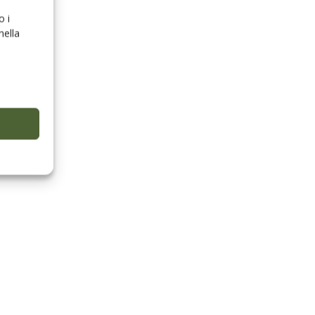
o i
nella