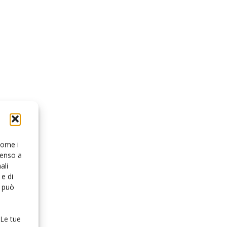
 come i
senso a
ali
e di
o può
 Le tue