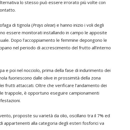
alternativa lo stesso può essere irrorato più volte con
contatto.
faga di tignola (
Prays oleae
) e hanno inizio i voli degli
no essere monitorati installando in campo le apposite
ssuale. Dopo l’accoppiamento le femmine depongono le
iluppano nel periodo di accrescimento del frutto all’interno
.
lpa e poi nel nocciolo, prima della fase di indurimento dei
gnola fuoriescono dalle olive in prossimità della zona
 frutti attaccati. Oltre che verificare l’andamento dei
te le trappole, è opportuno eseguire campionamenti
nfestazioni.
rvento, proposte su varietà da olio, oscillano tra il 7% ed
idi appartenenti alla categoria degli esteri fosforici va