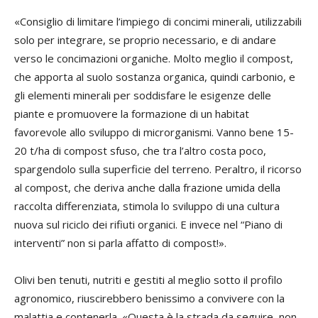
«Consiglio di limitare l’impiego di concimi minerali, utilizzabili
solo per integrare, se proprio necessario, e di andare
verso le concimazioni organiche. Molto meglio il compost,
che apporta al suolo sostanza organica, quindi carbonio, e
gli elementi minerali per soddisfare le esigenze delle
piante e promuovere la formazione di un habitat
favorevole allo sviluppo di microrganismi. Vanno bene 15-
20 t/ha di compost sfuso, che tra l’altro costa poco,
spargendolo sulla superficie del terreno. Peraltro, il ricorso
al compost, che deriva anche dalla frazione umida della
raccolta differenziata, stimola lo sviluppo di una cultura
nuova sul riciclo dei rifiuti organici. E invece nel “Piano di
interventi” non si parla affatto di compost!».
Olivi ben tenuti, nutriti e gestiti al meglio sotto il profilo
agronomico, riuscirebbero benissimo a convivere con la
malattia e contenerla. «Questa è la strada da seguire, non