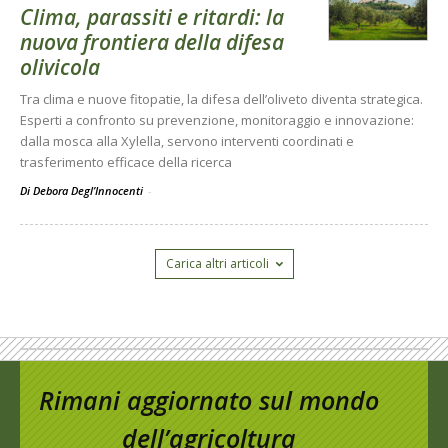
Clima, parassiti e ritardi: la
nuova frontiera della difesa
olivicola
Tra clima e nuove fitopatie, la difesa dell’oliveto diventa strategica.
Esperti a confronto su prevenzione, monitoraggio e innovazione:
dalla mosca alla Xylella, servono interventi coordinati e
trasferimento efficace della ricerca
Di Debora Degl’Innocenti
-
Carica altri articoli
Rimani aggiornato sul mondo
dell’agricoltura