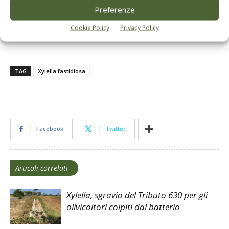
Preferenze
dei consigli credibili e sostenibili (anche dal punto di vista
ambientale) a tecnici, olivicoltori e a tutti gli operatori della
Cookie Policy
Privacy Policy
filiera.
TAG
Xylella fastidiosa
Facebook
Twitter
Articoli correlati
Xylella, sgravio del Tributo 630 per gli
olivicoltori colpiti dal batterio