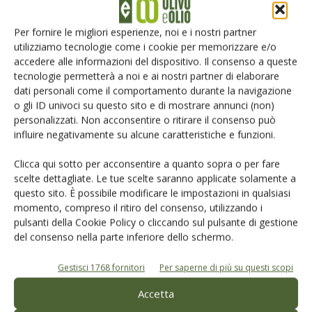
Per fornire le migliori esperienze, noi e i nostri partner
Limitare i danni
utilizziamo tecnologie come i cookie per memorizzare e/o
accedere alle informazioni del dispositivo. Il consenso a queste
La gestione sostenibile dell’oliveto, conclude Xiloyannis,
tecnologie permetterà a noi e ai nostri partner di elaborare
dati personali come il comportamento durante la navigazione
«non risolve il problema, ma consente di convivere con
o gli ID univoci su questo sito e di mostrare annunci (non)
esso, limitando fortemente i danni. D’altra parte, se la
personalizzati. Non acconsentire o ritirare il consenso può
Xylella è ormai diffusa sull’olivo e su tante altre specie
influire negativamente su alcune caratteristiche e funzioni.
coltivate e spontanee, anche asintomatiche, l’eradicazione
Clicca qui sotto per acconsentire a quanto sopra o per fare
è solo un’illusione pericolosa!».
scelte dettagliate. Le tue scelte saranno applicate solamente a
questo sito. È possibile modificare le impostazioni in qualsiasi
Conosciamo ancora poco di questo batterio e in particolare
momento, compreso il ritiro del consenso, utilizzando i
di questo ceppo; il gruppo dei ricercatori di Bari ha fatto un
pulsanti della Cookie Policy o cliccando sul pulsante di gestione
eccellente lavoro nell’identificare il ceppo e alcuni dei
del consenso nella parte inferiore dello schermo.
vettori, ma rimangono tanti altri aspetti da conoscere e
Gestisci 1768 fornitori
Per saperne di più su questi scopi
approfondire; bisogna fare presto investendo risorse
finanziarie nella ricerca (che dovrà essere multidisciplinare
Accetta
a 360 gradi senza trascurare l’ecosistema) per poter dare