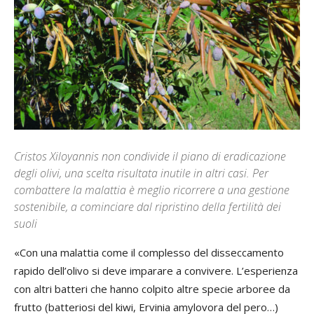
Cristos Xiloyannis non condivide il piano di eradicazione
degli olivi, una scelta risultata inutile in altri casi. Per
combattere la malattia è meglio ricorrere a una gestione
sostenibile, a cominciare dal ripristino della fertilità dei
suoli
«Con una malattia come il complesso del disseccamento
rapido dell’olivo si deve imparare a convivere. L’esperienza
con altri batteri che hanno colpito altre specie arboree da
frutto (batteriosi del kiwi, Ervinia amylovora del pero…)