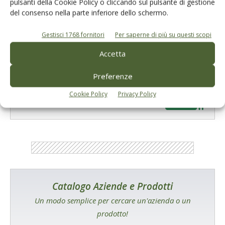
pulsanti della Cookie Policy o cliccando sul pulsante di gestione
del consenso nella parte inferiore dello schermo.
Gestisci 1768 fornitori
Per saperne di più su questi scopi
Accetta
E-magazine
Preferenze
Tecniche, prodotti e servizi dalle aziende
Cookie Policy
Privacy Policy
Catalogo Aziende e Prodotti
Un modo semplice per cercare un'azienda o un
prodotto!