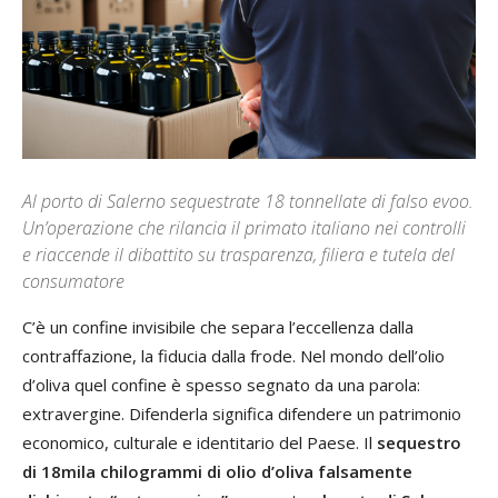
Al porto di Salerno sequestrate 18 tonnellate di falso evoo.
Un’operazione che rilancia il primato italiano nei controlli
e riaccende il dibattito su trasparenza, filiera e tutela del
consumatore
C’è un confine invisibile che separa l’eccellenza dalla
contraffazione, la fiducia dalla frode. Nel mondo dell’olio
d’oliva quel confine è spesso segnato da una parola:
extravergine. Difenderla significa difendere un patrimonio
economico, culturale e identitario del Paese. Il
sequestro
di 18mila chilogrammi di olio d’oliva falsamente