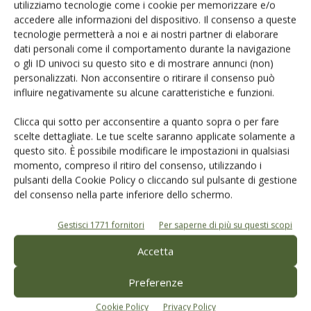
utilizziamo tecnologie come i cookie per memorizzare e/o
Salva il mio nome, email e sito web in questo browser per la
accedere alle informazioni del dispositivo. Il consenso a queste
prossima volta che commento.
tecnologie permetterà a noi e ai nostri partner di elaborare
dati personali come il comportamento durante la navigazione
o gli ID univoci su questo sito e di mostrare annunci (non)
personalizzati. Non acconsentire o ritirare il consenso può
influire negativamente su alcune caratteristiche e funzioni.
Clicca qui sotto per acconsentire a quanto sopra o per fare
scelte dettagliate. Le tue scelte saranno applicate solamente a
E-magazine
questo sito. È possibile modificare le impostazioni in qualsiasi
momento, compreso il ritiro del consenso, utilizzando i
Tecniche, prodotti e servizi dalle aziende
pulsanti della Cookie Policy o cliccando sul pulsante di gestione
del consenso nella parte inferiore dello schermo.
Gestisci 1771 fornitori
Per saperne di più su questi scopi
Accetta
Preferenze
Catalogo Aziende e Prodotti
Cookie Policy
Privacy Policy