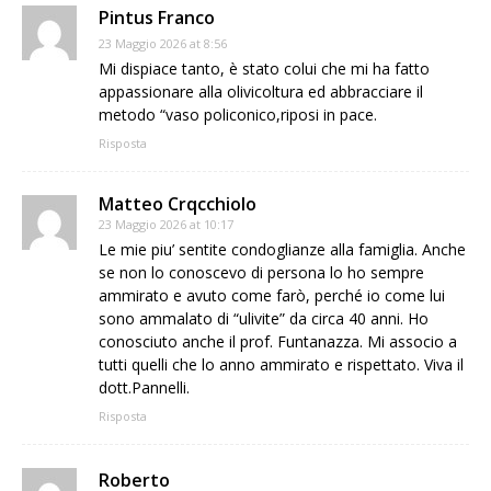
Pintus Franco
23 Maggio 2026 at 8:56
Mi dispiace tanto, è stato colui che mi ha fatto
appassionare alla olivicoltura ed abbracciare il
metodo “vaso policonico,riposi in pace.
Risposta
Matteo Crqcchiolo
23 Maggio 2026 at 10:17
Le mie piu’ sentite condoglianze alla famiglia. Anche
se non lo conoscevo di persona lo ho sempre
ammirato e avuto come farò, perché io come lui
sono ammalato di “ulivite” da circa 40 anni. Ho
conosciuto anche il prof. Funtanazza. Mi associo a
tutti quelli che lo anno ammirato e rispettato. Viva il
dott.Pannelli.
Risposta
Roberto