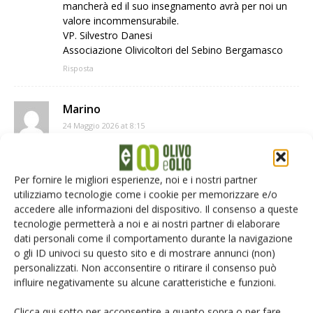
mancherà ed il suo insegnamento avrà per noi un
valore incommensurabile.
VP. Silvestro Danesi
Associazione Olivicoltori del Sebino Bergamasco
Risposta
Marino
24 Maggio 2026 at 8:15
Sentite condoglianze
Risposta
Per fornire le migliori esperienze, noi e i nostri partner
utilizziamo tecnologie come i cookie per memorizzare e/o
Vincenzo
accedere alle informazioni del dispositivo. Il consenso a queste
24 Maggio 2026 at 9:46
tecnologie permetterà a noi e ai nostri partner di elaborare
Grazie di essere esistito dobbiamo molto a te . Sei
dati personali come il comportamento durante la navigazione
stato il nostro faro…. Condoglianze alla famiglia..
o gli ID univoci su questo sito e di mostrare annunci (non)
Con affetto Vzo Papeo
personalizzati. Non acconsentire o ritirare il consenso può
Risposta
influire negativamente su alcune caratteristiche e funzioni.
Clicca qui sotto per acconsentire a quanto sopra o per fare