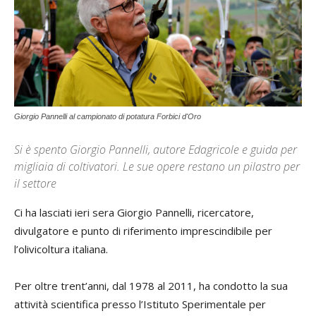
Giorgio Pannelli al campionato di potatura Forbici d'Oro
Si è spento Giorgio Pannelli, autore Edagricole e guida per
migliaia di coltivatori. Le sue opere restano un pilastro per
il settore
Ci ha lasciati ieri sera Giorgio Pannelli, ricercatore,
divulgatore e punto di riferimento imprescindibile per
l’olivicoltura italiana.
Per oltre trent’anni, dal 1978 al 2011, ha condotto la sua
attività scientifica presso l’Istituto Sperimentale per