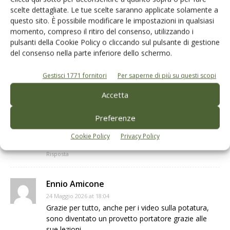
gianfranco
scelte dettagliate. Le tue scelte saranno applicate solamente a
24 Maggio 2026 at 12:39
questo sito. È possibile modificare le impostazioni in qualsiasi
grandissimo Maestro,grandissimo Signore.r.ip
momento, compreso il ritiro del consenso, utilizzando i
pulsanti della Cookie Policy o cliccando sul pulsante di gestione
Risposta
del consenso nella parte inferiore dello schermo.
Grazia Di Nicola
Gestisci 1771 fornitori
Per saperne di più su questi scopi
24 Maggio 2026 at 15:10
Accetta
Condoglianze alla famiglia , ho seguito i video
YouTube video professore e mi hanno dato
Preferenze
l’entusiasmo di provare a gestire le mie piante per
un prodotto a gestione familiare
Cookie Policy
Privacy Policy
Grazie
Risposta
Ennio Amicone
24 Maggio 2026 at 18:04
Grazie per tutto, anche per i video sulla potatura,
sono diventato un provetto portatore grazie alle
sue lezioni.