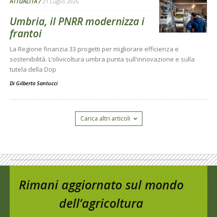
ATTUALITÀ
21 Luglio 2026
Umbria, il PNRR modernizza i
frantoi
La Regione finanzia 33 progetti per migliorare efficienza e
sostenibilità. L’olivicoltura umbra punta sull'innovazione e sulla
tutela della Dop
Di
Gilberto Santucci
Carica altri articoli
Rimani aggiornato sul mondo
dell’agricoltura