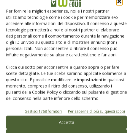
Per fornire le migliori esperienze, noi e i nostri partner
utilizziamo tecnologie come i cookie per memorizzare e/o
accedere alle informazioni del dispositivo. Il consenso a queste
tecnologie permetterà a noi e ai nostri partner di elaborare
dati personali come il comportamento durante la navigazione
Salva il mio nome, email e sito web in questo browser per la
o gli ID univoci su questo sito e di mostrare annunci (non)
prossima volta che commento.
personalizzati. Non acconsentire o ritirare il consenso può
influire negativamente su alcune caratteristiche e funzioni.
Clicca qui sotto per acconsentire a quanto sopra o per fare
scelte dettagliate. Le tue scelte saranno applicate solamente a
questo sito. È possibile modificare le impostazioni in qualsiasi
momento, compreso il ritiro del consenso, utilizzando i
pulsanti della Cookie Policy o cliccando sul pulsante di gestione
E-magazine
del consenso nella parte inferiore dello schermo.
Tecniche, prodotti e servizi dalle aziende
Gestisci 1768 fornitori
Per saperne di più su questi scopi
Accetta