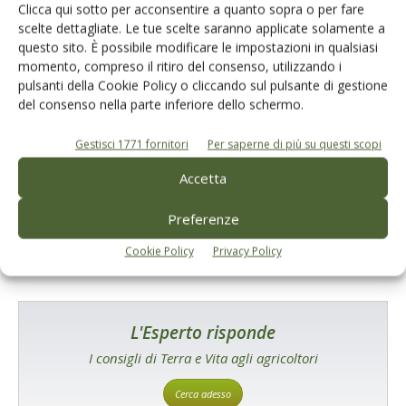
Clicca qui sotto per acconsentire a quanto sopra o per fare
scelte dettagliate. Le tue scelte saranno applicate solamente a
questo sito. È possibile modificare le impostazioni in qualsiasi
momento, compreso il ritiro del consenso, utilizzando i
pulsanti della Cookie Policy o cliccando sul pulsante di gestione
Catalogo Aziende e Prodotti
del consenso nella parte inferiore dello schermo.
Un modo semplice per cercare un'azienda o un
prodotto!
Gestisci 1771 fornitori
Per saperne di più su questi scopi
Accetta
Cerca adesso
Preferenze
Cookie Policy
Privacy Policy
L'Esperto risponde
I consigli di Terra e Vita agli agricoltori
Cerca adesso