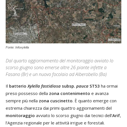
Fonte: Infoxylella
Dal quarto aggiornamento del monitoraggio avviato lo
scorso giugno sono emerse altre 26 piante infette a
Fasano (Br) e un nuovo focolaio ad Alberobello (Ba)
Il
batterio
Xylella fastidiosa
subsp.
pauca
ST53
ha ormai
preso possesso della
zona contenimento
e avanza
sempre più nella
zona cuscinetto
. È quanto emerge con
estrema chiarezza dai primi quattro aggiornamenti del
monitoraggio
avviato lo scorso giugno dai tecnici dell’
Arif
,
l’Agenzia regionale per le attività irrigue e forestali.