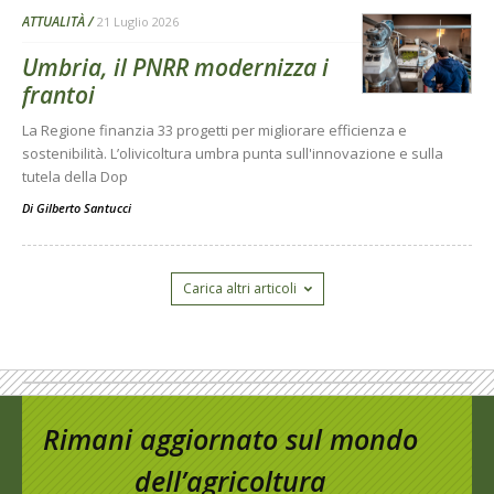
ATTUALITÀ
21 Luglio 2026
Umbria, il PNRR modernizza i
frantoi
La Regione finanzia 33 progetti per migliorare efficienza e
sostenibilità. L’olivicoltura umbra punta sull'innovazione e sulla
tutela della Dop
Di
Gilberto Santucci
Carica altri articoli
Rimani aggiornato sul mondo
dell’agricoltura