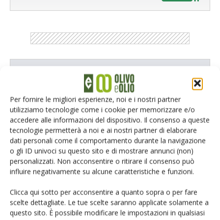
Catalogo Aziende e Prodotti
Un modo semplice per cercare un'azienda o un
Per fornire le migliori esperienze, noi e i nostri partner
prodotto!
utilizziamo tecnologie come i cookie per memorizzare e/o
accedere alle informazioni del dispositivo. Il consenso a queste
Cerca adesso
tecnologie permetterà a noi e ai nostri partner di elaborare
dati personali come il comportamento durante la navigazione
o gli ID univoci su questo sito e di mostrare annunci (non)
personalizzati. Non acconsentire o ritirare il consenso può
influire negativamente su alcune caratteristiche e funzioni.
Clicca qui sotto per acconsentire a quanto sopra o per fare
scelte dettagliate. Le tue scelte saranno applicate solamente a
L'Esperto risponde
questo sito. È possibile modificare le impostazioni in qualsiasi
I consigli di Terra e Vita agli agricoltori