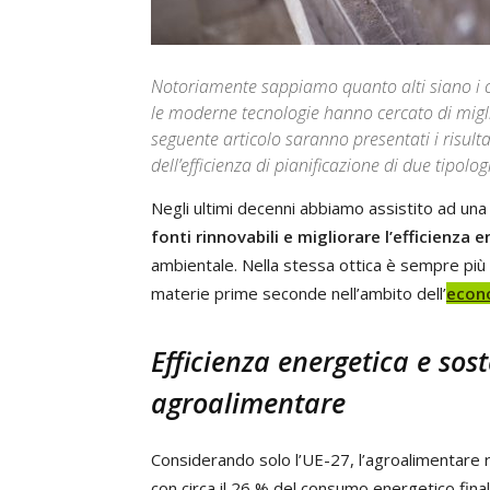
Notoriamente sappiamo quanto alti siano i co
le moderne tecnologie hanno cercato di miglior
seguente articolo saranno presentati i risultat
dell’efficienza di pianificazione di due tipolo
Negli ultimi decenni abbiamo assistito ad un
fonti rinnovabili e migliorare l’efficienza 
ambientale. Nella stessa ottica è sempre più
materie prime seconde nell’ambito dell’
econo
Efficienza energetica e sost
agroalimentare
Considerando solo l’UE-27, l’agroalimentare r
con circa il 26 % del consumo energetico final