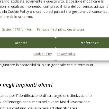
aranno applicate solamente a questo sito. È possibile modificare le
ve;
ioni in qualsiasi momento, compreso il ritiro del consenso, utilizzand
 della Cookie Policy o cliccando sul pulsante di gestione del consenso 
i grande capacità oraria, con lavorazione continua con
feriore dello schermo.
Gestisci 1773 fornitori
Per saperne di più su questi scopi
nte efficiente per frantoi
Accetta
Preferenze
uttavia, può ridurre i costi energetici nel breve
i buona gestione nei processi di produzione, sono noti i
Cookie Policy
Privacy Policy
eticamente efficiente (EES – Energy-Efficient Scheduling)
orare la sostenibilità, sia in generale che in termini di
 negli impianti oleari
nza per l’identificazione di strategie di ottimizzazione
i dell’energia consumata nelle varie fasi di lavorazione.
tario, sia continuo, deve mirare ad
identificare i