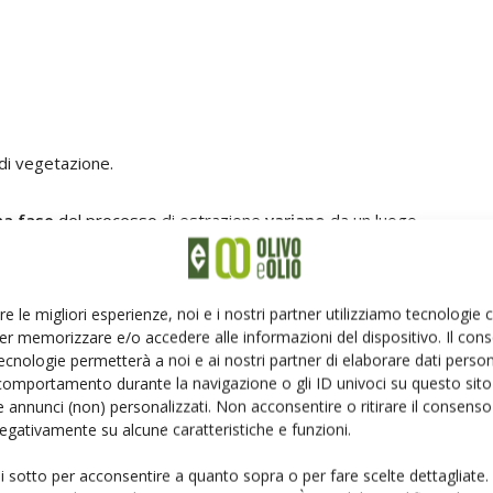
 di vegetazione.
na fase
del processo di estrazione
variano
da un luogo
vanno dalle politiche governative sullo smaltimento dei
rattutto nel caso dei piccoli produttori, alla necessità di
re le migliori esperienze, noi e i nostri partner utilizziamo tecnologie
er memorizzare e/o accedere alle informazioni del dispositivo. Il con
ecnologie permetterà a noi e ai nostri partner di elaborare dati person
artitaria e continua
comportamento durante la navigazione o gli ID univoci su questo sito 
 annunci (non) personalizzati. Non acconsentire o ritirare il consens
 negativamente su alcune caratteristiche e funzioni.
ri prevedono due tipi di gestione:
ui sotto per acconsentire a quanto sopra o per fare scelte dettagliate.
di piccola/media capacità oraria, con gramole disposte in