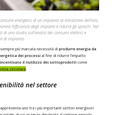
nsumi energetici di un impianto di estrazione dell’olio,
are l’efficienza degli impianti e ridurre gli sprechi. Nel
i di uno studio sull’analisi dei consumi elettrici e
gie di impianto
a sempre più marcata necessità di
produrre energia da
energetica dei processi
al fine di ridurre l’impatto
incentivato il riutilizzo dei sottoprodotti
come
mia circolare
.
enibilità nel settore
appresenta uno tra i più importanti settori energivori
e totale, di cui un terzo destinato al settore agricolo