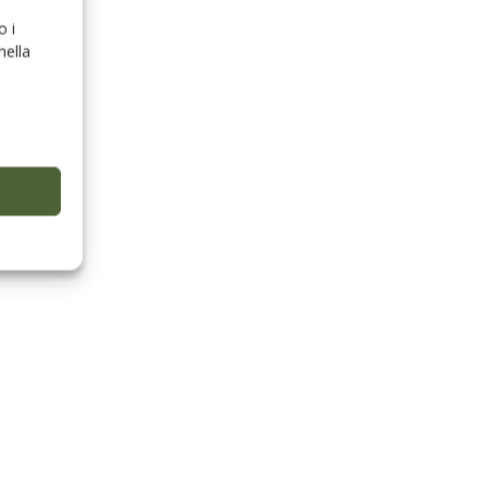
o i
nella