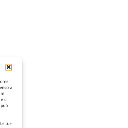
 come i
senso a
ali
e di
o può
 Le tue