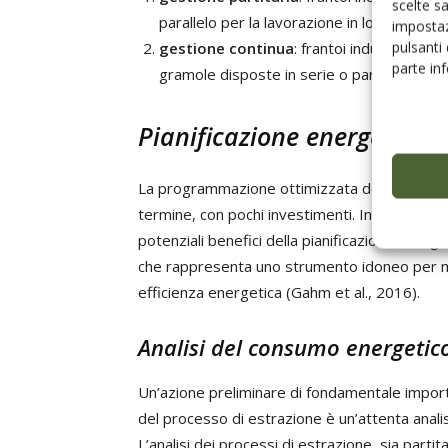
scelte s
parallelo per la lavorazione in lotti delle oli
impostaz
pulsanti
gestione continua
: frantoi industriali d
parte in
gramole disposte in serie o parallelo. (…)
Pianificazione energeticame
La programmazione ottimizzata dei processi, t
termine, con pochi investimenti. In materia d
potenziali benefici della pianificazione energ
che rappresenta uno strumento idoneo per migli
efficienza energetica (Gahm et al., 2016).
Analisi del consumo energetico
Un’azione preliminare di fondamentale importa
del processo di estrazione è un’attenta analis
L’analisi dei processi di estrazione, sia parti