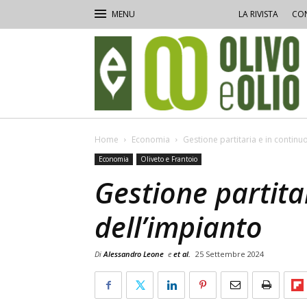
LA RIVISTA
CON
Olivo
e
Olio
Home
Economia
Gestione partitaria e in continu
Economia
Oliveto e Frantoio
Gestione partita
dell’impianto
Di
Alessandro Leone
e
et al.
25 Settembre 2024