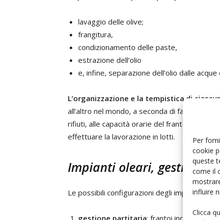
lavaggio delle olive;
frangitura,
condizionamento delle paste,
estrazione dell’olio
e, infine, separazione dell’olio dalle acque
L’organizzazione e la tempistica di ciascu
all’altro nel mondo, a seconda di fattori che 
rifiuti, alle capacità orarie del frantoio e, sop
effettuare la lavorazione in lotti.
Per forni
cookie p
queste t
Impianti oleari, gestione p
come il 
mostrare
influire
Le possibili configurazioni degli impianti olea
Clicca q
gestione partitaria
: frantoi industriali 